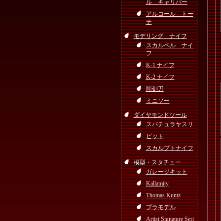
ル キャリパー
アルコール トー
チ
モデリング ナイフ
スカルペル ナイ
フ
K-1 ナイフ
K-2 ナイフ
彫刻刀
ミニソー
ダイヤモンドツール
スパチュラヤスリ
ビット
スカルプトナイフ
模型・スタチュー
ガレージキット
Kallamity
Thomas Kuntz
プラモデル
Artist Signature Seri