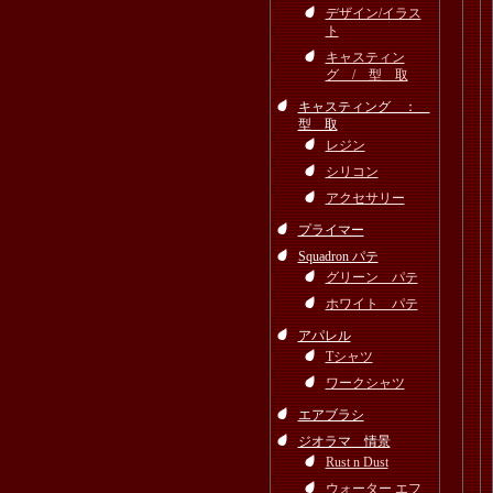
デザイン/イラス
ト
キャスティン
グ / 型 取
キャスティング ：
型 取
レジン
シリコン
アクセサリー
プライマー
Squadron パテ
グリーン パテ
ホワイト パテ
アパレル
Tシャツ
ワークシャツ
エアブラシ
ジオラマ 情景
Rust n Dust
ウォーター エフ