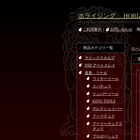
ホライジング HORIZ
ご利用案内
｜
お問い合わせ
商品カテゴリ一覧
ホー
マジックスカルプ
NSP アートクレイ
造形 ツール
ワイヤーツール
スパチュラ
ケンパーツール
KENS TOOLS
クレイシェイパー
アーマチュア
アーマーチュアス
タンド
プロポーショナ