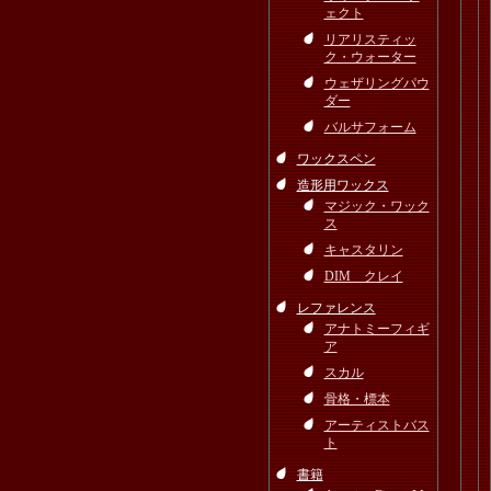
ェクト
リアリスティッ
ク・ウォーター
ウェザリングパウ
ダー
バルサフォーム
ワックスペン
造形用ワックス
マジック・ワック
ス
キャスタリン
DIM クレイ
レファレンス
アナトミーフィギ
ア
スカル
骨格・標本
アーティストバス
ト
書籍