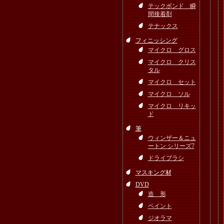
テックボンド 瞬
間接着剤
テナックス
フィニッシング
マイクロ グロス
マイクロ クリス
タル
マイクロ セット
マイクロ ソル
マイクロ リキッ
ド
筆
ウィンザー＆ニュ
ートン シリーズ7
ドライブラシ
マスキング材
DVD
造 形
ペイント
ジオラマ