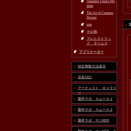
Amazing Figure Mo
deler
The Art of Creature
Design
mig
その他
プレヒストリッ
ク タイムス
アプリケーター
特定商取引法表示
店長日記
アーティスト ギャラリ
ー
製作ラボ スムース１
製作ラボ スムース２
製作ラボ マジMIX