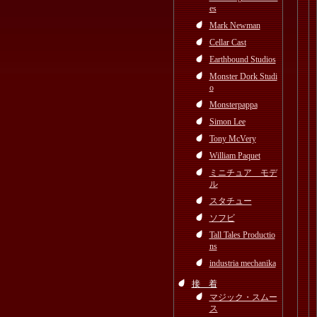
es
Mark Newman
Cellar Cast
Earthbound Studios
Monster Dork Studi
o
Monsterpappa
Simon Lee
Tony McVery
William Paquet
ミニチュア モデ
ル
スタチュー
ソフビ
Tall Tales Productio
ns
industria mechanika
接 着
マジック・スムー
ス