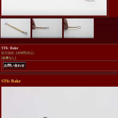
ST6: Rake
販売価格
:
2,850円
(税込)
[在庫なし]
ST6: Rake