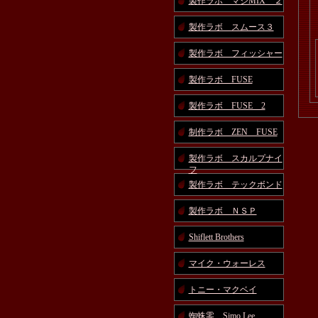
製作ラボ マジMIX ２
製作ラボ スムース３
製作ラボ フィッシャー
製作ラボ FUSE
製作ラボ FUSE 2
制作ラボ ZEN FUSE
製作ラボ スカルプナイ
フ
製作ラボ テックボンド
製作ラボ ＮＳＰ
Shiflett Brothers
マイク・ウォーレス
トニー・マクベイ
蜘蛛零 Simo Lee