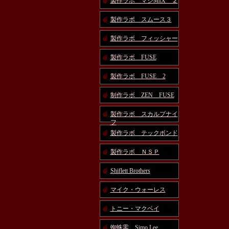
製作ラボ マジMIX ２
製作ラボ スムース３
製作ラボ フィッシャー
製作ラボ FUSE
製作ラボ FUSE 2
制作ラボ ZEN FUSE
製作ラボ スカルプナイ
フ
製作ラボ テックボンド
製作ラボ ＮＳＰ
Shiflett Brothers
マイク・ウォーレス
トニー・マクベイ
蜘蛛零 Simo Lee