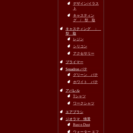
デザイン/イラス
ト
キャスティン
グ / 型 取
キャスティング ：
型 取
レジン
シリコン
アクセサリー
プライマー
Squadron パテ
グリーン パテ
ホワイト パテ
アパレル
Tシャツ
ワークシャツ
エアブラシ
ジオラマ 情景
Rust n Dust
ウォーター エフ