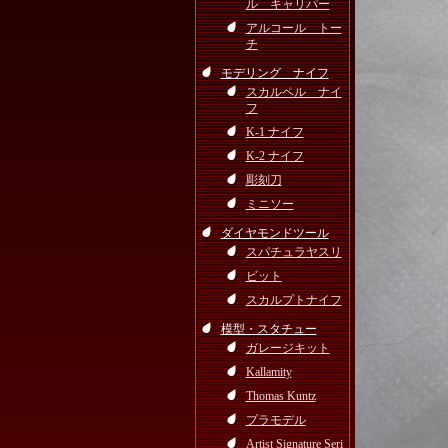
ル キャリパー
アルコール トー
チ
モデリング ナイフ
スカルペル ナイ
フ
K-1 ナイフ
K-2 ナイフ
彫刻刀
ミニソー
ダイヤモンドツール
スパチュラヤスリ
ビット
スカルプトナイフ
模型・スタチュー
ガレージキット
Kallamity
Thomas Kuntz
プラモデル
Artist Signature Seri