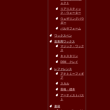
ェクト
リアリスティッ
ク・ウォーター
ウェザリングパウ
ダー
バルサフォーム
ワックスペン
造形用ワックス
マジック・ワック
ス
キャスタリン
DIM クレイ
レファレンス
アナトミーフィギ
ア
スカル
骨格・標本
アーティストバス
ト
書籍