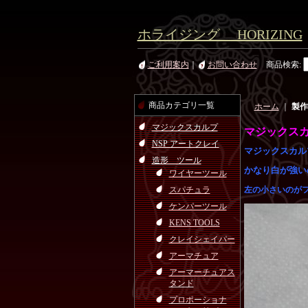
ホライジング HORIZING
ご利用案内
｜
お問い合わせ
商品検索
:
商品カテゴリ一覧
ホーム
｜
製作
マジックスカルプ
マジックス
NSP アートクレイ
マジックスカル
造形 ツール
かなり白が強い
ワイヤーツール
スパチュラ
左の小さいのが
ケンパーツール
KENS TOOLS
クレイシェイパー
アーマチュア
アーマーチュアス
タンド
プロポーショナ