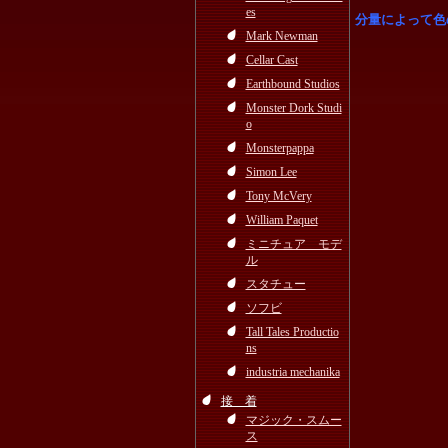
es
分量によって色
Mark Newman
Cellar Cast
Earthbound Studios
Monster Dork Studi
o
Monsterpappa
Simon Lee
Tony McVery
William Paquet
ミニチュア モデ
ル
スタチュー
ソフビ
Tall Tales Productio
ns
industria mechanika
接 着
マジック・スムー
ス