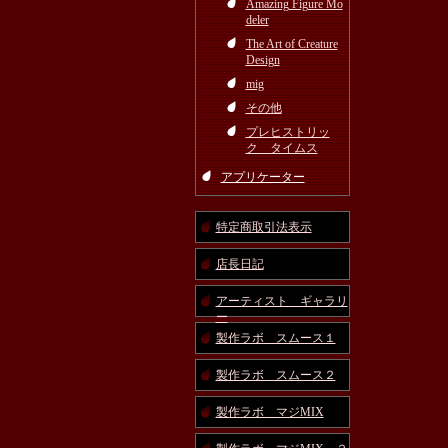
Amazing Figure Mo
deler
The Art of Creature
Design
mig
その他
プレヒストリッ
ク タイムス
アプリケーター
特定商取引法表示
店長日記
アーティスト ギャラリ
ー
製作ラボ スムース１
製作ラボ スムース２
製作ラボ マジMIX