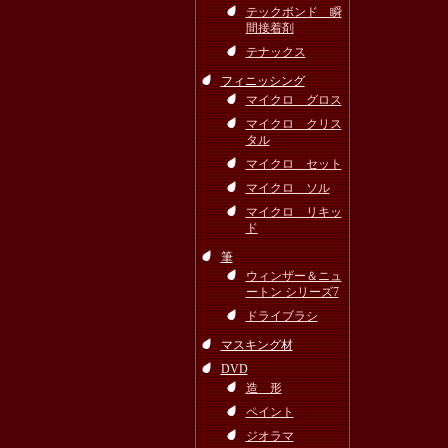
テックボンド 瞬
間接着剤
テナックス
フィニッシング
マイクロ グロス
マイクロ クリス
タル
マイクロ セット
マイクロ ソル
マイクロ リキッ
ド
筆
ウィンザー＆ニュ
ートン シリーズ7
ドライブラシ
マスキング材
DVD
造 形
ペイント
ジオラマ