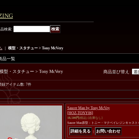
ING
商品検索
:
ム
｜
模型・スタチュー > Tony McVery
商品一覧
模型・スタチュー > Tony McVery
商品並び替え
:
登録アイテム数
:
7件
Saucer Man by Tony McVey
[HOZ-TONY06]
18,500円
(税込)
[在庫なし]
Saucer Man原型：トニー・マクベイレジンキャス
｜