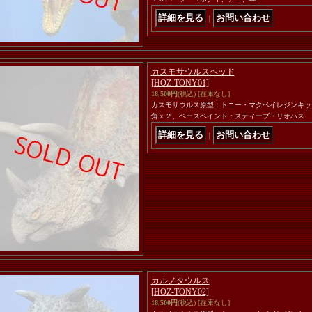
｜
カスモサウルスヘッド
[HOZ-TONY01]
18,500円
(税込)
[在庫なし]
カスモサウルス原型：トニー・マクベイレジンキッ
角ｘ２、ベースペイント：スティーブ・リオハス
｜
カルノタウルス
[HOZ-TONY02]
18,500円
(税込)
[在庫なし]