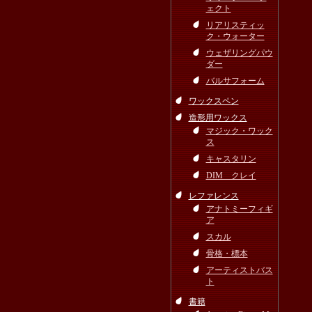
ェクト
リアリスティッ
ク・ウォーター
ウェザリングパウ
ダー
バルサフォーム
ワックスペン
造形用ワックス
マジック・ワック
ス
キャスタリン
DIM クレイ
レファレンス
アナトミーフィギ
ア
スカル
骨格・標本
アーティストバス
ト
書籍