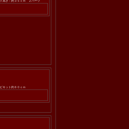
ト高さ：約３５ｃｍ ２パーツ
ビキット約６０ｃｍ