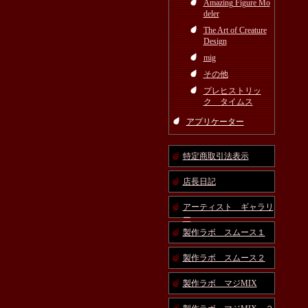
Amazing Figure Mo
deler
The Art of Creature
Design
mig
その他
プレヒストリッ
ク タイムス
アプリケーター
特定商取引法表示
店長日記
アーティスト ギャラリ
ー
製作ラボ スムース１
製作ラボ スムース２
製作ラボ マジMIX