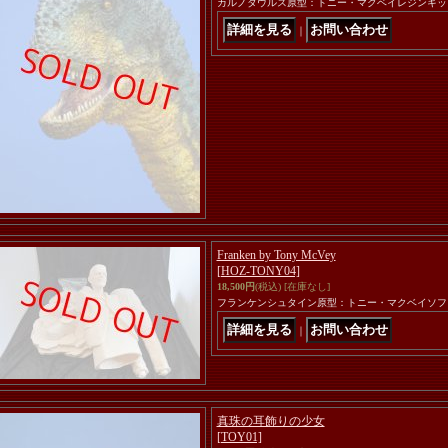
カルノタウルス原型：トニー・マクベイレジンキッ
｜
Franken by Tony McVey
[HOZ-TONY04]
18,500円
(税込)
[在庫なし]
フランケンシュタイン原型：トニー・マクベイソフ
｜
真珠の耳飾りの少女
[TOY01]