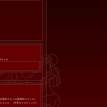
5０ｃｍ
キット全長約５０ｃｍ(尻尾約２０ｃｍ）
１３ｃｍ （中空キャスティング）