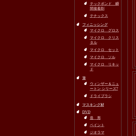
テックボンド 瞬
間接着剤
テナックス
フィニッシング
マイクロ グロス
マイクロ クリス
タル
マイクロ セット
マイクロ ソル
マイクロ リキッ
ド
筆
ウィンザー＆ニュ
ートン シリーズ7
ドライブラシ
マスキング材
DVD
造 形
ペイント
ジオラマ