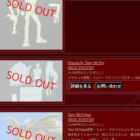
Dracula by Tony McVey
[HOZ-TONY05]
18,500円
(税込)
[在庫なし]
ドラキュラ原型：トニー・マクベイソフビキット約
｜
Tony McVegon
[HOZ-TONY03]
24,000円
(税込)
[在庫なし]
Tony McVegon原型：トニー・マクベイレジン
高さ約１７ｃｍベース 約２３ｘ２３ｃｍ 高さ約
１０パーツ （ボディ、アゴ、耳…