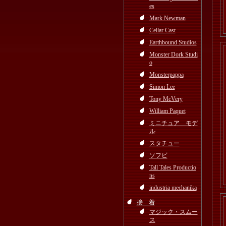
es
Mark Newman
Cellar Cast
Earthbound Studios
Monster Dork Studi
o
Monsterpappa
Simon Lee
Tony McVery
William Paquet
ミニチュア モデ
ル
スタチュー
ソフビ
Tall Tales Productio
ns
industria mechanika
接 着
マジック・スムー
ス