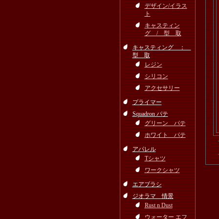
デザイン/イラス
ト
キャスティン
グ / 型 取
キャスティング ：
型 取
レジン
シリコン
アクセサリー
プライマー
Squadron パテ
グリーン パテ
ホワイト パテ
アパレル
Tシャツ
ワークシャツ
エアブラシ
ジオラマ 情景
Rust n Dust
ウォーター エフ