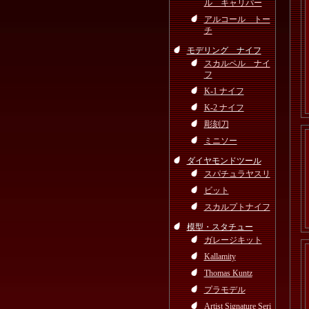
ル キャリパー
アルコール トー
チ
モデリング ナイフ
スカルペル ナイ
フ
K-1 ナイフ
K-2 ナイフ
彫刻刀
ミニソー
ダイヤモンドツール
スパチュラヤスリ
ビット
スカルプトナイフ
模型・スタチュー
ガレージキット
Kallamity
Thomas Kuntz
プラモデル
Artist Signature Seri