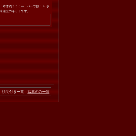
：本体約３５ｃｍ パーツ数：４ ボ
・未組立のキットです。
説明付き一覧
写真のみ一覧