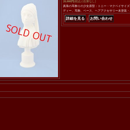
20,000円
(税込)
[在庫なし]
真珠の耳飾りの少女原型：トニー・マクベイサイズ
ディー、耳飾、ベース、ヘアアクセサリー未塗装
｜