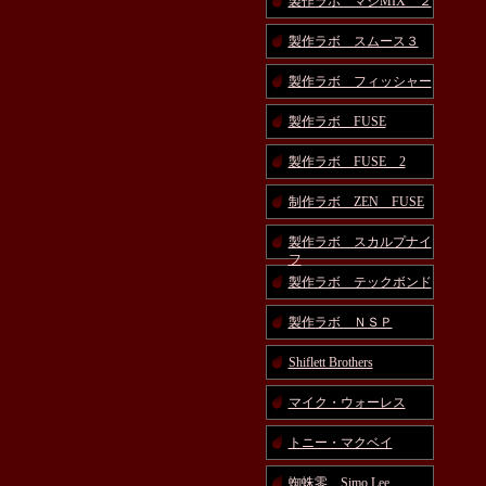
製作ラボ マジMIX ２
製作ラボ スムース３
製作ラボ フィッシャー
製作ラボ FUSE
製作ラボ FUSE 2
制作ラボ ZEN FUSE
製作ラボ スカルプナイ
フ
製作ラボ テックボンド
製作ラボ ＮＳＰ
Shiflett Brothers
マイク・ウォーレス
トニー・マクベイ
蜘蛛零 Simo Lee