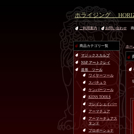
ホライジング HORIZ
ご利用案内
｜
お問い合わせ
商品カテゴリ一覧
ホー
マジックスカルプ
NSP アートクレイ
造形 ツール
ワイヤーツール
スパチュラ
ケンパーツール
KENS TOOLS
クレイシェイパー
アーマチュア
アーマーチュアス
タンド
プロポーショナ