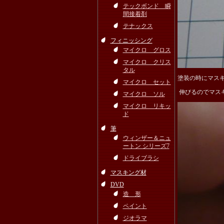
テックボンド 瞬
間接着剤
テナックス
フィニッシング
マイクロ グロス
マイクロ クリス
タル
塗装の時にマス
マイクロ セット
伸びるのでマス
マイクロ ソル
マイクロ リキッ
ド
筆
ウィンザー＆ニュ
ートン シリーズ7
ドライブラシ
マスキング材
DVD
造 形
ペイント
ジオラマ