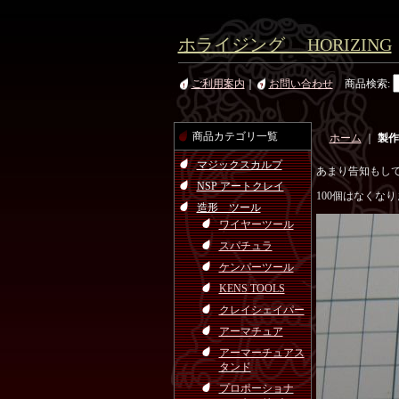
ホライジング HORIZING
ご利用案内
｜
お問い合わせ
商品検索
:
商品カテゴリ一覧
ホーム
｜
製作
マジックスカルプ
あまり告知もし
NSP アートクレイ
100個はなくな
造形 ツール
ワイヤーツール
スパチュラ
ケンパーツール
KENS TOOLS
クレイシェイパー
アーマチュア
アーマーチュアス
タンド
プロポーショナ