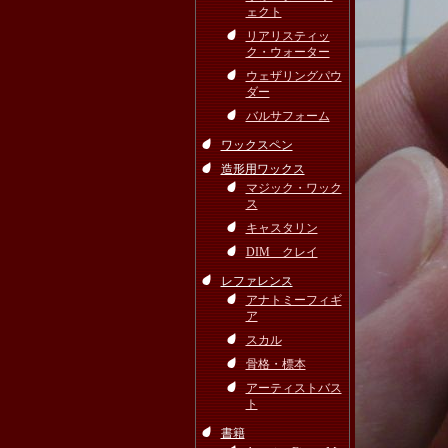
ェクト
リアリスティッ
ク・ウォーター
ウェザリングパウ
ダー
バルサフォーム
ワックスペン
造形用ワックス
マジック・ワック
ス
キャスタリン
DIM クレイ
レファレンス
アナトミーフィギ
ア
スカル
骨格・標本
アーティストバス
ト
書籍