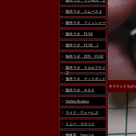
製作ラボ マジMIX ２
製作ラボ スムース３
製作ラボ フィッシャー
製作ラボ FUSE
製作ラボ FUSE 2
制作ラボ ZEN FUSE
製作ラボ スカルプナイ
フ
製作ラボ テックボンド
ネリケシとちが
製作ラボ ＮＳＰ
Shiflett Brothers
マイク・ウォーレス
トニー・マクベイ
蜘蛛零 Simo Lee