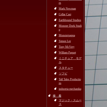
es
Mark Newman
Cellar Cast
Earthbound Studios
Monster Dork Studi
o
Monsterpappa
Simon Lee
Tony McVery
William Paquet
ミニチュア モデ
ル
スタチュー
ソフビ
Tall Tales Productio
ns
industria mechanika
接 着
マジック・スムー
ス