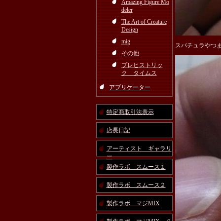
Amazing Figure Mo
deler
The Art of Creature
Design
mig
スパチュラやつ
その他
プレヒストリッ
ク タイムス
アプリケーター
特定商取引法表示
店長日記
アーティスト ギャラリ
ー
製作ラボ スムース１
製作ラボ スムース２
製作ラボ マジMIX