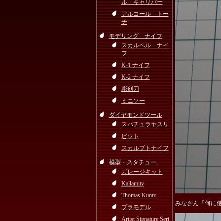
ル キャリパー
アルコール トー
チ
モデリング ナイフ
スカルペル ナイ
フ
K-1 ナイフ
K-2 ナイフ
彫刻刀
ミニソー
ダイヤモンドツール
スパチュラヤスリ
ビット
スカルプトナイフ
模型・スタチュー
ガレージキット
Kallamity
Thomas Kuntz
みなさん「何に
プラモデル
Artist Signature Seri