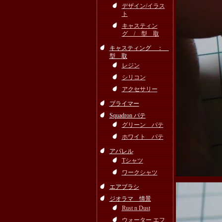
デザイン/イラス
ト
キャスティン
グ / 型 取
キャスティング ：
型 取
レジン
シリコン
アクセサリー
プライマー
Squadron パテ
グリーン パテ
ホワイト パテ
アパレル
Tシャツ
ワークシャツ
エアブラシ
ジオラマ 情景
Rust n Dust
ウォーター エフ