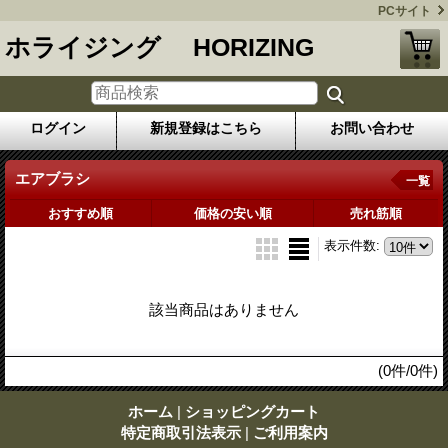
PCサイト
ホライジング HORIZING
ログイン
新規登録はこちら
お問い合わせ
エアブラシ
一覧
おすすめ順
価格の安い順
売れ筋順
表示件数
:
該当商品はありません
(0件/0件)
ホーム
|
ショッピングカート
特定商取引法表示
|
ご利用案内