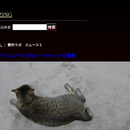
ING
商品検索
:
ム
｜
製作ラボ スムース１
ックスムースでガレージキットを接着