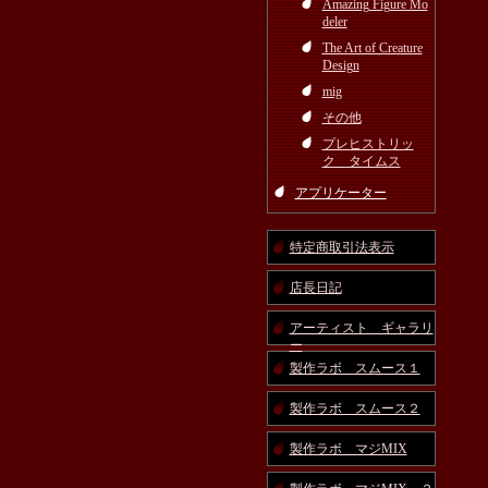
Amazing Figure Mo
deler
The Art of Creature
Design
mig
その他
プレヒストリッ
ク タイムス
アプリケーター
特定商取引法表示
店長日記
アーティスト ギャラリ
ー
製作ラボ スムース１
製作ラボ スムース２
製作ラボ マジMIX