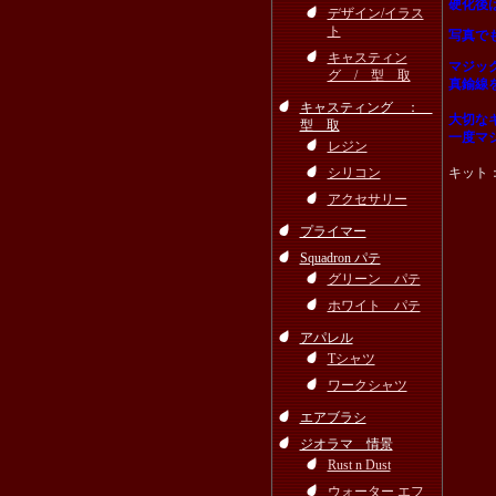
硬化後
デザイン/イラス
ト
写真で
キャスティン
マジッ
グ / 型 取
真鍮線
キャスティング ：
大切な
型 取
一度マ
レジン
シリコン
キット
アクセサリー
プライマー
Squadron パテ
グリーン パテ
ホワイト パテ
アパレル
Tシャツ
ワークシャツ
エアブラシ
ジオラマ 情景
Rust n Dust
ウォーター エフ