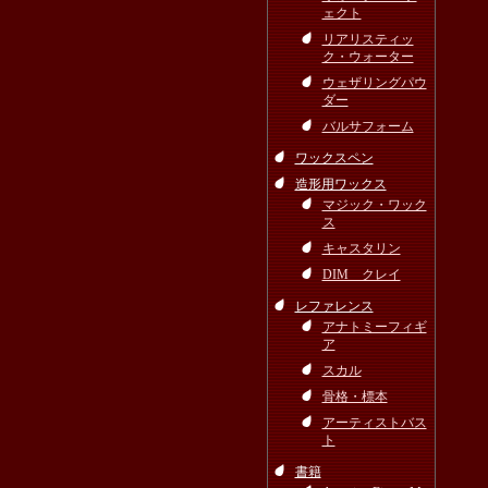
ェクト
リアリスティッ
ク・ウォーター
ウェザリングパウ
ダー
バルサフォーム
ワックスペン
造形用ワックス
マジック・ワック
ス
キャスタリン
DIM クレイ
レファレンス
アナトミーフィギ
ア
スカル
骨格・標本
アーティストバス
ト
書籍