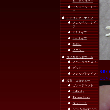
ル キャリパー
アルコール トー
チ
モデリング ナイフ
スカルペル ナイ
フ
K-1 ナイフ
K-2 ナイフ
彫刻刀
ミニソー
ダイヤモンドツール
スパチュラヤスリ
ビット
接着す
スカルプトナイフ
このキ
模型・スタチュー
ガレージキット
Kallamity
Thomas Kuntz
プラモデル
Artist Signature Seri