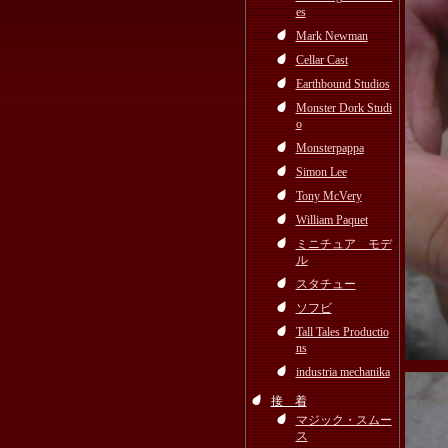
es
Mark Newman
Cellar Cast
Earthbound Studios
Monster Dork Studi
o
Monsterpappa
Simon Lee
Tony McVery
William Paquet
ミニチュア モデ
ル
スタチュー
ソフビ
Tall Tales Productio
ns
industria mechanika
接 着
マジック・スムー
ス