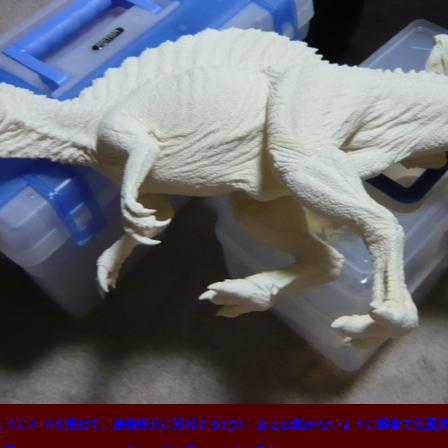
ようにA+Bを混ぜて、接着部分に添付するだけ、あとは動かないように瞬着で位置