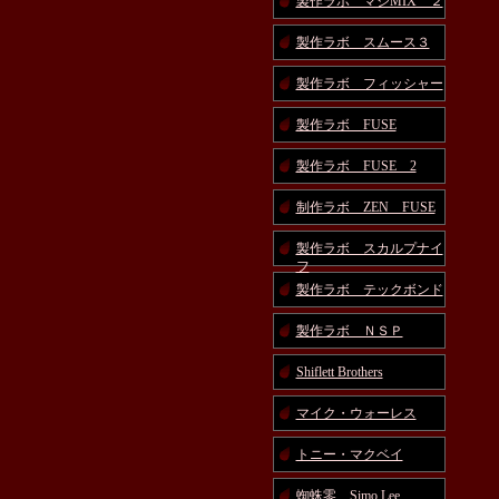
製作ラボ マジMIX ２
製作ラボ スムース３
製作ラボ フィッシャー
製作ラボ FUSE
製作ラボ FUSE 2
制作ラボ ZEN FUSE
製作ラボ スカルプナイ
フ
製作ラボ テックボンド
製作ラボ ＮＳＰ
Shiflett Brothers
マイク・ウォーレス
トニー・マクベイ
蜘蛛零 Simo Lee