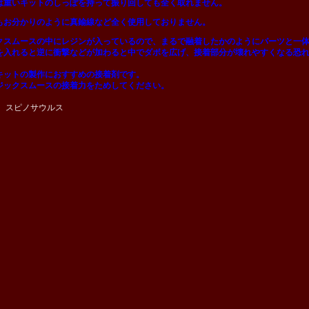
は重いキットのしっぽを持って振り回しても全く取れません。
もお分かりのように真鍮線など全く使用しておりません。
クスムースの中にレジンが入っているので、まるで融着したかのようにパーツと一
を入れると逆に衝撃などが加わると中でダボを広げ、接着部分が壊れやすくなる恐
キットの製作におすすめの接着剤です。
ジックスムースの接着力をためしてください。
： スピノサウルス