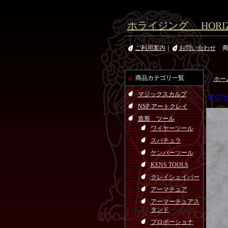
ホライジング HORIZ
ご利用案内
｜
お問い合わせ
商品カテゴリ一覧
ホー
マジックスカルプ
マジ
NSP アートクレイ
造形 ツール
ワイヤーツール
スパチュラ
ケンパーツール
KENS TOOLS
クレイシェイパー
アーマチュア
アーマーチュアス
タンド
プロポーショナ