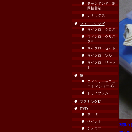
テックボンド 瞬
間接着剤
テナックス
フィニッシング
マイクロ グロス
マイクロ クリス
タル
マイクロ セット
マイクロ ソル
マイクロ リキッ
ド
筆
ウィンザー＆ニュ
ートン シリーズ7
ドライブラシ
マスキング材
DVD
造 形
ペイント
写真の
ジオラマ