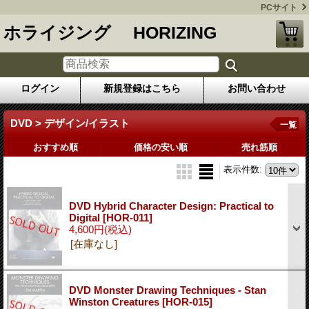
PCサイト
ホライジング HORIZING
ログイン
新規登録はこちら
お問い合わせ
DVD > デザイン/イラスト
一覧
おすすめ順
価格の安い順
売れ筋順
表示件数
:
DVD Hybrid Character Design: Practical to
Digital
[HOR-011]
4,600円
(税込)
[在庫なし]
DVD Monster Drawing Techniques - Stan
Winston Creatures
[HOR-015]