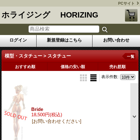
PCサイト
ホライジング HORIZING
ログイン
新規登録はこちら
お問い合わせ
模型・スタチュー > スタチュー
一覧
おすすめ順
価格の安い順
売れ筋順
表示件数
:
Bride
18,500円
(税込)
[お問い合わせください]