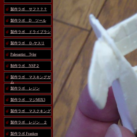
製作ラボ サフ？？？
製作ラボ D ツール
製作ラボ ドライブラシ
製作ラボ Ｄ-ヤスリ
Paleoartist Tyler
制作ラボ NSP２
製作ラボ マスキングガ
ム
製作ラボ レジン
製作ラボ マジMIX3
製作ラボ マスクキング
製作ラボ レジン ２
製作ラボ Franken