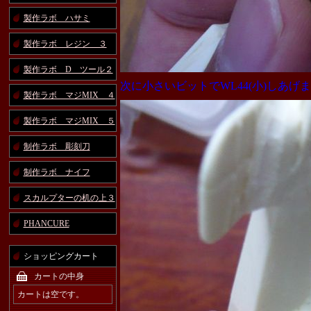
製作ラボ ハサミ
製作ラボ レジン ３
製作ラボ D ツール２
次に小さいビットで
WL44(小)しあげ
製作ラボ マジMIX ４
製作ラボ マジMIX ５
制作ラボ 彫刻刀
制作ラボ ナイフ
スカルプターの机の上３
PHANCURE
ショッピングカート
カートの中身
カートは空です。