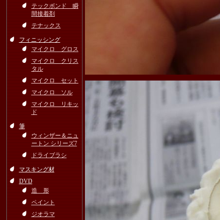
テックボンド 瞬
間接着剤
テナックス
フィニッシング
マイクロ グロス
マイクロ クリス
タル
マイクロ セット
マイクロ ソル
マイクロ リキッ
ド
筆
ウィンザー＆ニュ
ートン シリーズ7
ドライブラシ
マスキング材
DVD
造 形
ペイント
ジオラマ