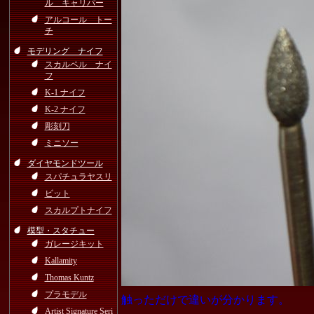
ル キャリパー
アルコール トー
チ
モデリング ナイフ
スカルペル ナイ
フ
K-1 ナイフ
K-2 ナイフ
彫刻刀
ミニソー
ダイヤモンドツール
スパチュラヤスリ
ビット
スカルプトナイフ
模型・スタチュー
ガレージキット
Kallamity
Thomas Kuntz
プラモデル
触っただけで違いが分かります。
Artist Signature Seri