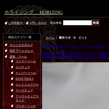
ホライジング HORIZING
ご利用案内
｜
お問い合わせ
商品検索
:
商品カテゴリ一覧
ホーム
｜
製作ラボ D ビット
マジックスカルプ
LASCOのダイヤモンドビットを試し
NSP アートクレイ
削るのに活躍するのがこのつくし型の
造形 ツール
F100(大) WL44(小)がありま
ワイヤーツール
スパチュラ
ケンパーツール
KENS TOOLS
クレイシェイパー
アーマチュア
アーマーチュアス
タンド
プロポーショナ