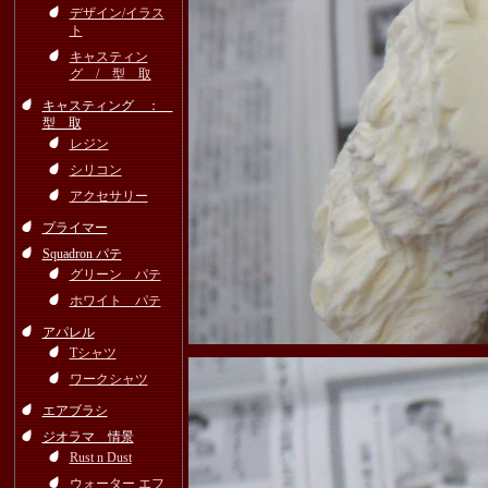
デザイン/イラス
ト
キャスティン
グ / 型 取
キャスティング ：
型 取
レジン
シリコン
アクセサリー
プライマー
Squadron パテ
グリーン パテ
ホワイト パテ
アパレル
Tシャツ
ワークシャツ
エアブラシ
ジオラマ 情景
Rust n Dust
ウォーター エフ