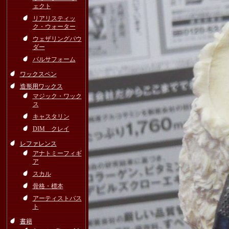
ェクト
リアリスティッ
ク・ウォーター
ウェザリングパウ
ダー
バルサフォーム
ワックスペン
造形用ワックス
マジック・ワック
ス
キャスタリン
DIM クレイ
レファレンス
アナトミーフィギ
ア
スカル
骨格・標本
アーティストバス
ト
書籍