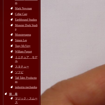
es
Mark Newman
Cellar Cast
Earthbound Studios
Monster Dork Studi
o
Monsterpappa
Simon Lee
Tony McVery
William Paquet
ミニチュア モデ
ル
スタチュー
ソフビ
Tall Tales Productio
ns
industria mechanika
接 着
マジック・スムー
ス