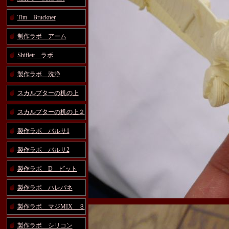
Tim Bruckner
制作ラボ アーム
Shiflett ラボ
製作ラボ 洗浄
スカルプターの机の上
スカルプターの机の上２
製作ラボ バルサ1
製作ラボ バルサ2
製作ラボ D ビット
製作ラボ ハレパネ
製作ラボ マジMIX ３
製作ラボ シリコン