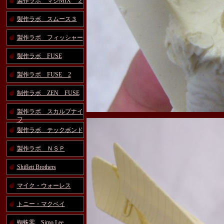
製作ラボ マジMIX ２
製作ラボ スムース３
製作ラボ フィッシャー
製作ラボ FUSE
製作ラボ FUSE 2
制作ラボ ZEN FUSE
製作ラボ スカルプナイ
フ
製作ラボ テックボンド
製作ラボ ＮＳＰ
Shiflett Brothers
マイク・ウォーレス
トニー・マクベイ
蜘蛛零 Simo Lee