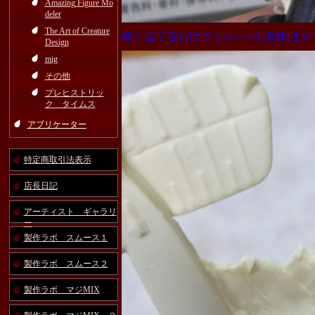
Amazing Figure Mo
deler
The Art of Creature
軽く当てるだけでスムースに削れます
Design
mig
その他
プレヒストリッ
ク タイムス
アプリケーター
特定商取引法表示
店長日記
アーティスト ギャラリ
ー
製作ラボ スムース１
製作ラボ スムース２
製作ラボ マジMIX