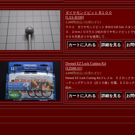
ダイヤモンドビット B１００
[LAS-B100]
2,200円
(税込)
[在庫わずか]
ラスコ ダイヤモンドビット B10０150 Grit ス
３．２ｍｍ）U.Sラスコ社のダイヤモンドビット
００％天然ダイヤを使用して…
｜
｜
Dremel EZ Lock Cutting Kit
[EZ688-01]
4,890円
(税込)
[在庫わずか]
Dremel EZ Lock Cutting Kitドレメル Ｅ
ッティングディスク（計１０枚）付属。ＥＺロック
絞め…
｜
｜