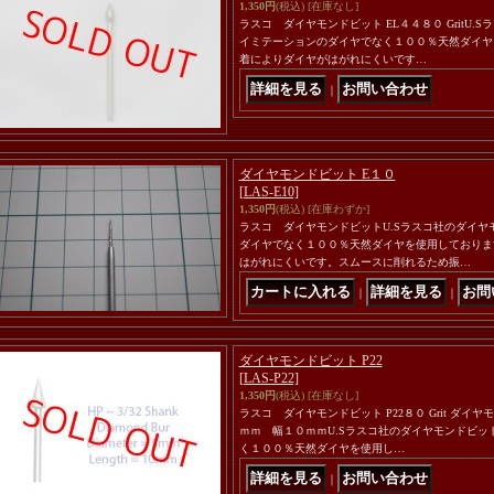
1,350円
(税込)
[在庫なし]
ラスコ ダイヤモンドビット EL４４８０ GritU
イミテーションのダイヤでなく１００％天然ダイヤ
着によりダイヤがはがれにくいです…
｜
ダイヤモンドビット E１０
[LAS-E10]
1,350円
(税込)
[在庫わずか]
ラスコ ダイヤモンドビットU.Sラスコ社のダイ
ダイヤでなく１００％天然ダイヤを使用しておりま
はがれにくいです。スムースに削れるため振…
｜
｜
ダイヤモンドビット P22
[LAS-P22]
1,350円
(税込)
[在庫なし]
ラスコ ダイヤモンドビット P22８０ Grit ダ
ｍｍ 幅１０ｍｍU.Sラスコ社のダイヤモンドビ
く１００％天然ダイヤを使用し…
｜