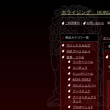
ホライジング HORIZ
ご利用案内
｜
お問い合わせ
商品カテゴリ一覧
ホー
マジックスカルプ
NSP アートクレイ
造形 ツール
ワイヤーツール
スパチュラ
ケンパーツール
KENS TOOLS
クレイシェイパー
アーマチュア
アーマーチュアス
タンド
プロポーショナ