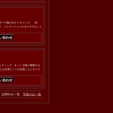
タンダード軸の太さ１/８インチ （約
です。イミテーションのダイヤでなく１
Ｚロックカッティング キット 主軸３種類のカ
とは本来ビットの交換ごとにネジで
説明付き一覧
写真のみ一覧