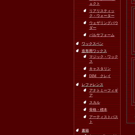
ェクト
リアリスティッ
ク・ウォーター
ウェザリングパウ
ダー
バルサフォーム
ワックスペン
造形用ワックス
マジック・ワック
ス
キャスタリン
DIM クレイ
レファレンス
アナトミーフィギ
ア
スカル
骨格・標本
アーティストバス
ト
書籍