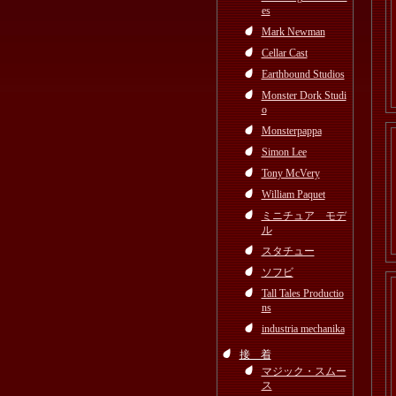
es
Mark Newman
Cellar Cast
Earthbound Studios
Monster Dork Studi
o
Monsterpappa
Simon Lee
Tony McVery
William Paquet
ミニチュア モデ
ル
スタチュー
ソフビ
Tall Tales Productio
ns
industria mechanika
接 着
マジック・スムー
ス