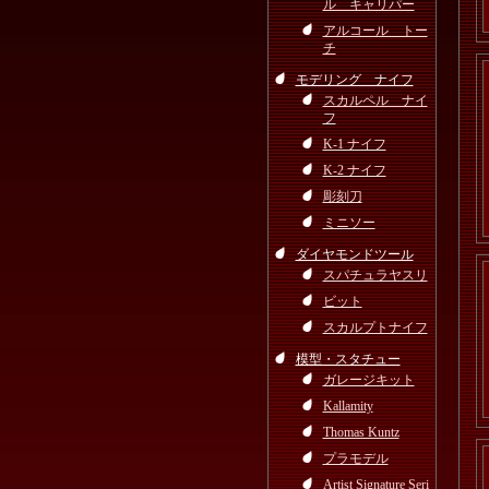
ル キャリパー
アルコール トー
チ
モデリング ナイフ
スカルペル ナイ
フ
K-1 ナイフ
K-2 ナイフ
彫刻刀
ミニソー
ダイヤモンドツール
スパチュラヤスリ
ビット
スカルプトナイフ
模型・スタチュー
ガレージキット
Kallamity
Thomas Kuntz
プラモデル
Artist Signature Seri