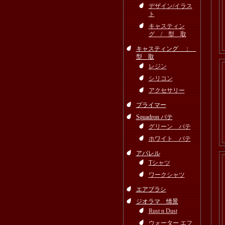
デザイン/イラス
ト
キャスティン
グ / 型 取
キャスティング ：
型 取
レジン
シリコン
アクセサリー
プライマー
Squadron パテ
グリーン パテ
ホワイト パテ
アパレル
Tシャツ
ワークシャツ
エアブラシ
ジオラマ 情景
Rust n Dust
ウォーター エフ