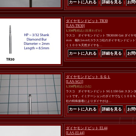
｜
｜
ダイヤモンドビット TR30
[LAS-TR30]
1,350円
(税込)
[在庫わずか]
ラスコ ダイヤモンドビット TR30100 Grit 
ｍｍ 幅8.5ｍｍU.Sラスコ社のダイヤモンドビ
く１００％天然ダイヤを…
｜
｜
ダイヤモンドビット ＳＧ１
[LAS-SG1]
1,350円
(税込)
[3点]
ラスコ ダイヤモンドビット SG１150 Grit ス
ットです。イミテーションのダイヤでなく１００％
社の特殊接着によりダイヤがは…
｜
｜
ダイヤモンドビット EL44
[LAS-EL44]