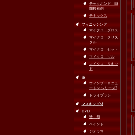
テックボンド 瞬
間接着剤
テナックス
フィニッシング
マイクロ グロス
マイクロ クリス
タル
マイクロ セット
マイクロ ソル
マイクロ リキッ
ド
筆
ウィンザー＆ニュ
ートン シリーズ7
ドライブラシ
マスキング材
DVD
造 形
ペイント
ジオラマ