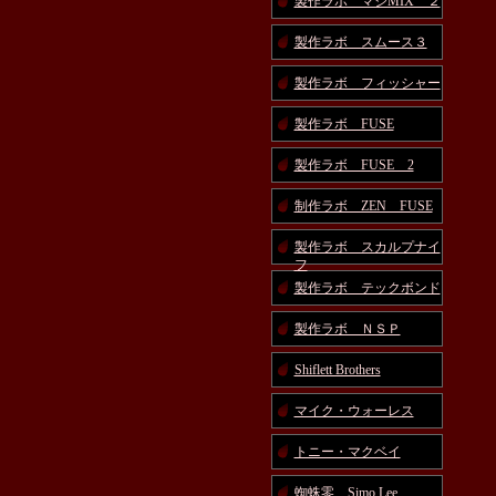
製作ラボ マジMIX ２
製作ラボ スムース３
製作ラボ フィッシャー
製作ラボ FUSE
製作ラボ FUSE 2
制作ラボ ZEN FUSE
製作ラボ スカルプナイ
フ
製作ラボ テックボンド
製作ラボ ＮＳＰ
Shiflett Brothers
マイク・ウォーレス
トニー・マクベイ
蜘蛛零 Simo Lee