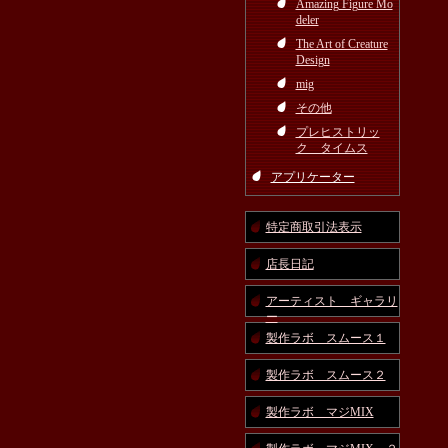
Amazing Figure Mo
deler
The Art of Creature
Design
mig
その他
プレヒストリッ
ク タイムス
アプリケーター
特定商取引法表示
店長日記
アーティスト ギャラリ
ー
製作ラボ スムース１
製作ラボ スムース２
製作ラボ マジMIX