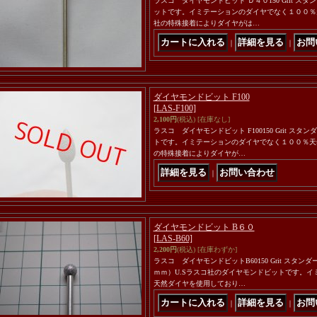
ラスコ ダイヤモンドビット Ｄ４０150 Grit ス
ットです。イミテーションのダイヤでなく１００％
社の特殊接着によりダイヤがは…
｜
｜
ダイヤモンドビット F100
[LAS-F100]
2,100円
(税込)
[在庫なし]
ラスコ ダイヤモンドビット F100150 Grit ス
トです。イミテーションのダイヤでなく１００％天
の特殊接着によりダイヤが…
｜
ダイヤモンドビット B６０
[LAS-B60]
2,200円
(税込)
[在庫わずか]
ラスコ ダイヤモンドビットB60150 Grit スタ
ｍｍ）U.Sラスコ社のダイヤモンドビットです。
天然ダイヤを使用しており…
｜
｜