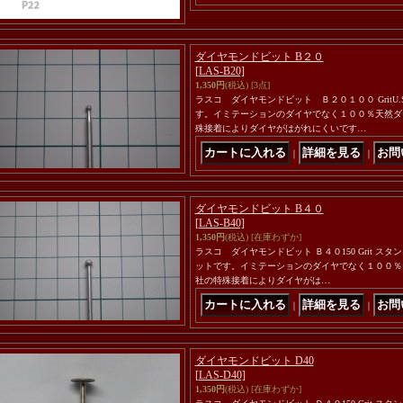
ダイヤモンドビット B２０
[LAS-B20]
1,350円
(税込)
[3点]
ラスコ ダイヤモンドビット Ｂ２０１００ Grit
す。イミテーションのダイヤでなく１００％天然ダ
殊接着によりダイヤがはがれにくいです…
｜
｜
ダイヤモンドビット B４０
[LAS-B40]
1,350円
(税込)
[在庫わずか]
ラスコ ダイヤモンドビット Ｂ４０150 Grit ス
ットです。イミテーションのダイヤでなく１００％
社の特殊接着によりダイヤがは…
｜
｜
ダイヤモンドビット D40
[LAS-D40]
1,350円
(税込)
[在庫わずか]