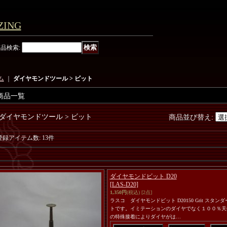
ING
商品検索
:
ム
｜
ダイヤモンドツール > ビット
商品一覧
ダイヤモンドツール > ビット
商品並び替え
:
登録アイテム数
:
13件
ダイヤモンドビット D20
[LAS-D20]
1,350円
(税込)
[2点]
ラスコ ダイヤモンドビット D20150 Grit スタ
トです。イミテーションのダイヤでなく１００％天
の特殊接着によりダイヤがは…