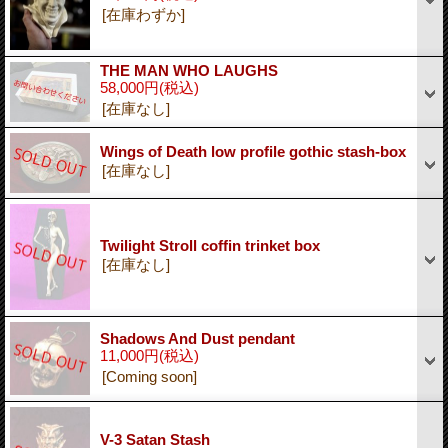
[在庫わずか]
THE MAN WHO LAUGHS
58,000円
(税込)
[在庫なし]
Wings of Death low profile gothic stash-box
[在庫なし]
Twilight Stroll coffin trinket box
[在庫なし]
Shadows And Dust pendant
11,000円
(税込)
[Coming soon]
V-3 Satan Stash