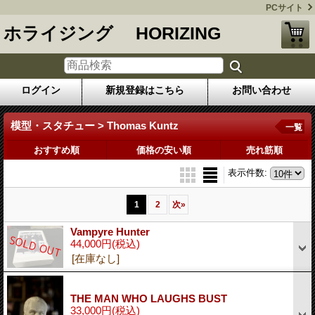
PCサイト
ホライジング HORIZING
ログイン
新規登録はこちら
お問い合わせ
模型・スタチュー > Thomas Kuntz
一覧
おすすめ順
価格の安い順
売れ筋順
表示件数
:
1
2
次
»
Vampyre Hunter
44,000円
(税込)
[在庫なし]
THE MAN WHO LAUGHS BUST
33,000円
(税込)