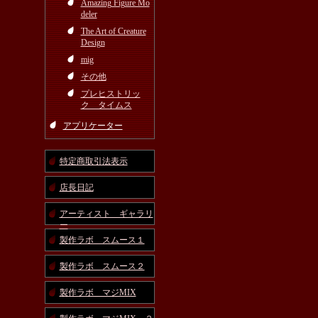
Amazing Figure Mo
deler
The Art of Creature
Design
mig
その他
プレヒストリッ
ク タイムス
アプリケーター
特定商取引法表示
店長日記
アーティスト ギャラリ
ー
製作ラボ スムース１
製作ラボ スムース２
製作ラボ マジMIX