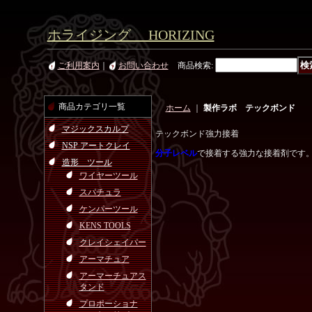
ホライジング HORIZING
ご利用案内
｜
お問い合わせ
商品検索
:
商品カテゴリ一覧
ホーム
｜
製作ラボ テックボンド
マジックスカルプ
テックボンド強力接着
NSP アートクレイ
分子レベル
で接着する強力な接着剤です
造形 ツール
ワイヤーツール
スパチュラ
ケンパーツール
KENS TOOLS
クレイシェイパー
アーマチュア
アーマーチュアス
タンド
プロポーショナ