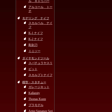
ル キャリパー
アルコール トー
チ
モデリング ナイフ
スカルペル ナイ
フ
K-1 ナイフ
K-2 ナイフ
彫刻刀
ミニソー
ダイヤモンドツール
スパチュラヤスリ
ビット
スカルプトナイフ
模型・スタチュー
ガレージキット
Kallamity
Thomas Kuntz
プラモデル
Artist Signature Seri