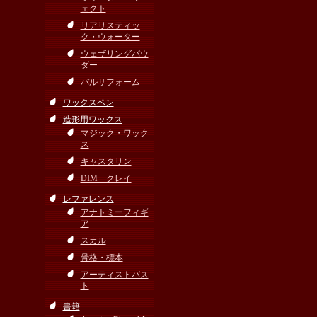
ェクト
リアリスティッ
ク・ウォーター
ウェザリングパウ
ダー
バルサフォーム
ワックスペン
造形用ワックス
マジック・ワック
ス
キャスタリン
DIM クレイ
レファレンス
アナトミーフィギ
ア
スカル
骨格・標本
アーティストバス
ト
書籍