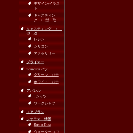
デザイン/イラス
ト
キャスティン
グ / 型 取
キャスティング ：
型 取
レジン
シリコン
アクセサリー
プライマー
Squadron パテ
グリーン パテ
ホワイト パテ
アパレル
Tシャツ
ワークシャツ
エアブラシ
ジオラマ 情景
Rust n Dust
ウォーター エフ