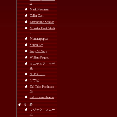
es
Mark Newman
Cellar Cast
Earthbound Studios
Monster Dork Studi
o
Monsterpappa
Simon Lee
Tony McVery
William Paquet
ミニチュア モデ
ル
スタチュー
ソフビ
Tall Tales Productio
ns
industria mechanika
接 着
マジック・スムー
ス