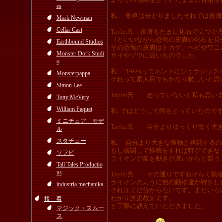
es
私: 骨格は分かりましたそれでは皮
Mark Newman
Cellar Cast
Tayler氏：皮膚もたまに化石で見つか
（といいながら恐竜の皮膚の化石を見
Earthbound Studios
その恐竜の皮膚はトカゲ、ヘビやワニ
Monster Dork Studi
サイやゾウに近いものでした。
o
私: T-Rexってホントにジュラシ
Monsterpappa
それって素人目でもかなり難しいと思
Simon Lee
Tayler氏： 走っていないと私も思い
Tony McVery
William Paquet
私: ではどうして餌をとっていたので
ミニチュア モデ
Tayler氏： 自分よりゆっくり動
ル
スタチュー
私: 自分より大きな獲物と格闘する
もし格闘して怪我をすれば狩ができな
ソフビ
ライオンが象を動きが遅いからと襲う
Tall Tales Productio
ns
Tayler氏： その通りですおそらく
ライオンのように他の動物達が狩をし
industria mechanika
それはまだ分からないです。まだいろ
わかり次第教えます。
接 着
と丁寧に教えていただきました。
マジック・スムー
ス