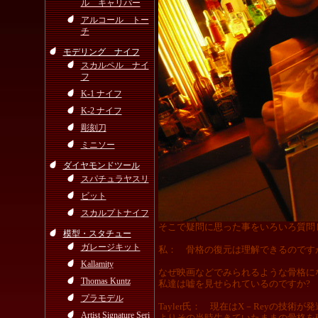
ル キャリパー
アルコール トー
チ
モデリング ナイフ
スカルペル ナイ
フ
K-1 ナイフ
K-2 ナイフ
彫刻刀
ミニソー
ダイヤモンドツール
スパチュラヤスリ
ビット
スカルプトナイフ
そこで疑問に思った事をいろいろ質問
模型・スタチュー
ガレージキット
私： 骨格の復元は理解できるのです
Kallamity
なぜ映画などでみられるような骨格に
Thomas Kuntz
私達は嘘を見せられているのですか?
プラモデル
Tayler氏： 現在はX－Reyの技
Artist Signature Seri
よりその当時生きていたままの骨格を