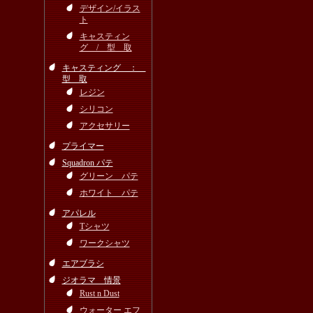
デザイン/イラス
ト
キャスティン
グ / 型 取
キャスティング ：
型 取
レジン
シリコン
アクセサリー
プライマー
Squadron パテ
グリーン パテ
ホワイト パテ
アパレル
Tシャツ
ワークシャツ
エアブラシ
ジオラマ 情景
Rust n Dust
ウォーター エフ