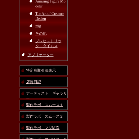
Amazing Figure Mo
deler
The Art of Creature
Design
mig
その他
プレヒストリッ
ク タイムス
アプリケーター
特定商取引法表示
店長日記
アーティスト ギャラリ
ー
製作ラボ スムース１
製作ラボ スムース２
製作ラボ マジMIX