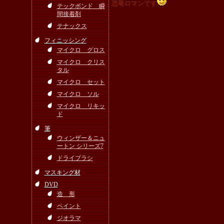
恐竜ロマンです
テックボンド 瞬
間接着剤
テナックス
フィニッシング
マイクロ グロス
マイクロ クリス
タル
マイクロ セット
マイクロ ソル
マイクロ リキッ
ド
筆
ウィンザー＆ニュ
ートン シリーズ7
ドライブラシ
マスキング材
DVD
造 形
ペイント
ジオラマ