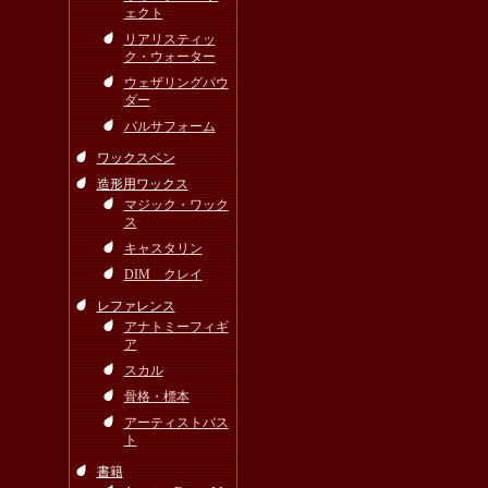
ェクト
リアリスティッ
ク・ウォーター
ウェザリングパウ
ダー
バルサフォーム
ワックスペン
造形用ワックス
マジック・ワック
ス
キャスタリン
DIM クレイ
レファレンス
アナトミーフィギ
ア
スカル
骨格・標本
アーティストバス
ト
書籍