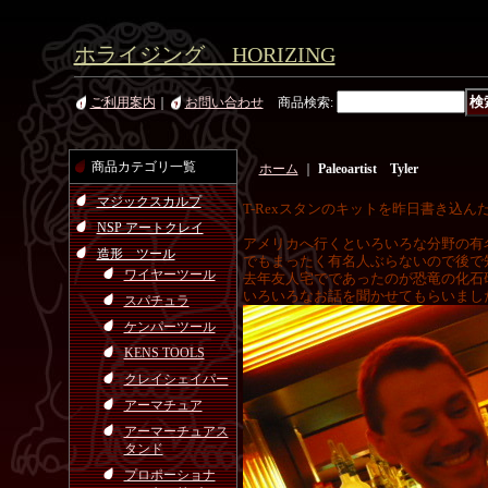
ホライジング HORIZING
ご利用案内
｜
お問い合わせ
商品検索
:
商品カテゴリ一覧
ホーム
｜
Paleoartist Tyler
マジックスカルプ
T-Rexスタンのキットを昨日書き込
NSP アートクレイ
アメリカへ行くといろいろな分野の有
造形 ツール
でもまったく有名人ぶらないので後で
ワイヤーツール
去年友人宅でであったのが恐竜の化石
いろいろなお話を聞かせてもらいまし
スパチュラ
ケンパーツール
KENS TOOLS
クレイシェイパー
アーマチュア
アーマーチュアス
タンド
プロポーショナ