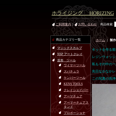
ホライジング HORIZING
ご利用案内
｜
お問い合わせ
商品検索
:
商品カテゴリ一覧
ホーム
｜
製作
マジックスカルプ
キットを作る前
NSP アートクレイ
レジンウォッシ
造形 ツール
私もその中の一
ワイヤーツール
先日なかなかレ
スパチュラ
ケンパーツール
この写真の洗浄
KENS TOOLS
クレイシェイパー
アーマチュア
アーマーチュアス
タンド
プロポーショナ