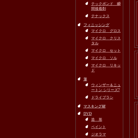
テックボンド 瞬
間接着剤
テナックス
フィニッシング
マイクロ グロス
マイクロ クリス
タル
マイクロ セット
マイクロ ソル
マイクロ リキッ
ド
筆
ウィンザー＆ニュ
ートン シリーズ7
ドライブラシ
マスキング材
DVD
造 形
ペイント
ジオラマ