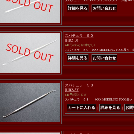
スパチュラ ２８ 13cm ステンレススチール製 No.2
｜
スパチュラ ５０
[HRZ-50]
440円
(税込)
[在庫なし]
スパチュラ ５０ WAX MODELING TOOL長
｜
スパチュラ ５３
[HRZ-53]
640円
(税込)
[7点]
スパチュラ ５３ WAX MODELING TOOL
｜
｜