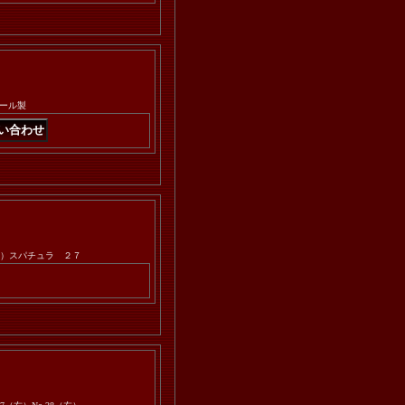
ール製
8（左）スパチュラ ２７