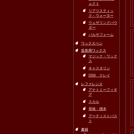
ェクト
リアリスティッ
ク・ウォーター
ウェザリングパウ
ダー
バルサフォーム
ワックスペン
造形用ワックス
マジック・ワック
ス
キャスタリン
DIM クレイ
レファレンス
アナトミーフィギ
ア
スカル
骨格・標本
アーティストバス
ト
書籍