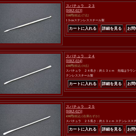
スパチュラ ２３
[HRZ-023]
550円
(税込)
[7点]
1３cmステンレススチール製
｜
｜
スパチュラ ２４
[HRZ-024]
430円
(税込)
[4点]
スパチュラ ２４長さ：約１３ｃｍ 先端はラウン
テンレススチール製
｜
｜
スパチュラ ２５
[HRZ-025]
430円
(税込)
[在庫わずか]
スパチュラ ２５長さ：約１３ｃｍ ステンレスス
｜
｜