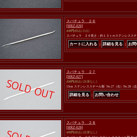
スパチュラ ２６
[HRZ-026]
430円
(税込)
[5点]
スパチュラ ２６長さ：約１３ｃｍステンレススチ
｜
｜
スパチュラ ２７
[HRZ-027]
430円
(税込)
[在庫なし]
13cm ステンレススチール製 No.27（右）No.2
｜
スパチュラ ２８
[HRZ-028]
430円
(税込)
[在庫なし]