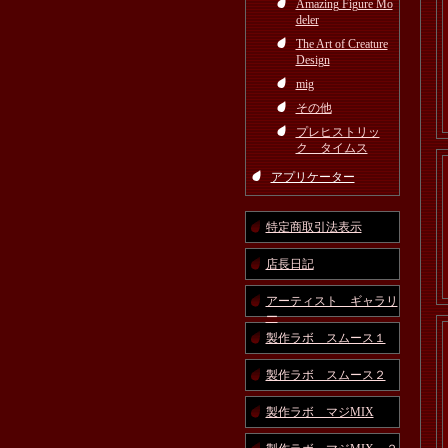
Amazing Figure Mo
deler
The Art of Creature
Design
mig
その他
プレヒストリッ
ク タイムス
アプリケーター
特定商取引法表示
店長日記
アーティスト ギャラリ
ー
製作ラボ スムース１
製作ラボ スムース２
製作ラボ マジMIX