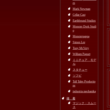
es
Mark Newman
Cellar Cast
Earthbound Studios
Monster Dork Studi
o
Monsterpappa
Simon Lee
Tony McVery
William Paquet
ミニチュア モデ
ル
スタチュー
ソフビ
Tall Tales Productio
ns
industria mechanika
接 着
マジック・スムー
ス