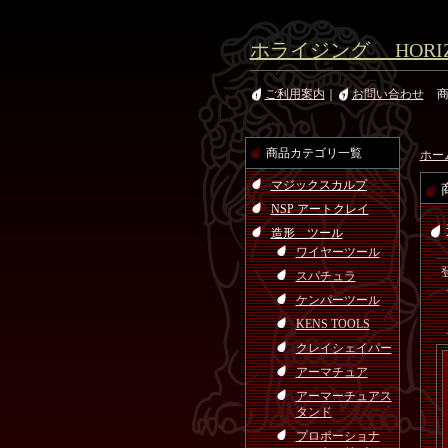
ホライジング HORIZ
ご利用案内
｜
お問い合わせ
商品カテゴリ一覧
ホー
マジックスカルプ
NSP アートクレイ
造形 ツール
ワイヤーツール
スパチュラ
ケンパーツール
KENS TOOLS
クレイシェイパー
アーマチュア
アーマーチュアス
タンド
プロポーショナ