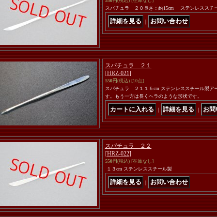
550円
(税込)
[在庫なし]
スパチュラ ２０長さ：約15cm ステンレススチ
｜
スパチュラ ２１
[HRZ-021]
550円
(税込)
[10点]
スパチュラ ２１１５cm ステンレススチール製ア
す。もう一方は長くヘラのような形状です。
｜
｜
スパチュラ ２２
[HRZ-022]
550円
(税込)
[在庫なし]
１３cm ステンレススチール製
｜