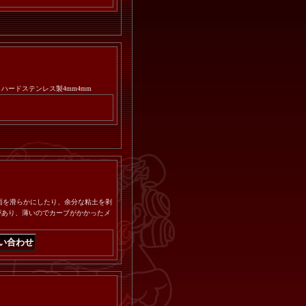
ｍ ハードステンレス製4mm4mm
面を滑らかにしたり、余分な粘土を剥
があり、薄いのでカーブがかかったメ