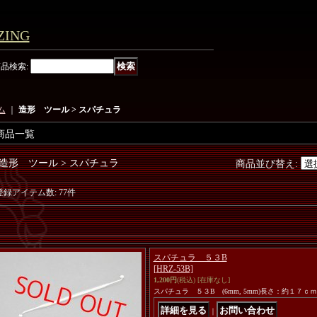
ING
商品検索
:
ム
｜
造形 ツール > スパチュラ
商品一覧
造形 ツール > スパチュラ
商品並び替え
:
登録アイテム数
:
77件
スパチュラ ５３B
[HRZ-53B]
1,200円
(税込)
[在庫なし]
スパチュラ ５３B (6mm, 5mm)長さ：約１７ｃ
｜