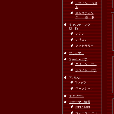
デザイン/イラス
ト
キャスティン
グ / 型 取
キャスティング ：
型 取
レジン
シリコン
アクセサリー
プライマー
Squadron パテ
グリーン パテ
ホワイト パテ
アパレル
Tシャツ
ワークシャツ
エアブラシ
ジオラマ 情景
Rust n Dust
ウォーター エフ