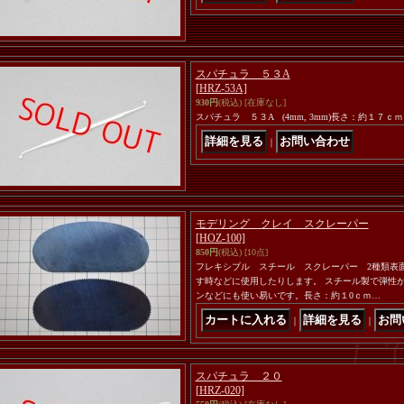
スパチュラ ５３A
[HRZ-53A]
930円
(税込)
[在庫なし]
スパチュラ ５３A (4mm, 3mm)長さ：約１７ｃ
｜
モデリング クレイ スクレーパー
[HOZ-100]
850円
(税込)
[10点]
フレキシブル スチール スクレーパー 2種類表
す時などに使用したりします。 スチール製で弾性
ンなどにも使い易いです。長さ：約１0ｃｍ…
｜
｜
スパチュラ ２０
[HRZ-020]