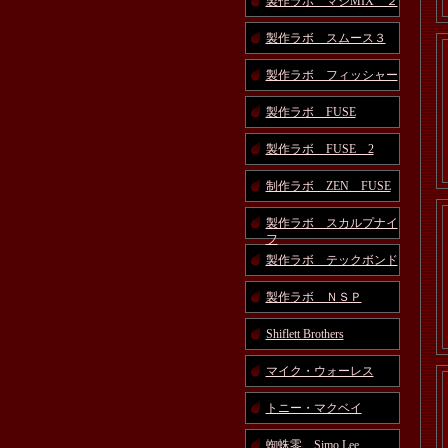
製作ラボ マジMIX ２
製作ラボ スムース３
製作ラボ フィッシャー
製作ラボ FUSE
製作ラボ FUSE 2
制作ラボ ZEN FUSE
製作ラボ スカルプナイ
フ
製作ラボ テックボンド
製作ラボ ＮＳＰ
Shiflett Brothers
マイク・ウォーレス
トニー・マクベイ
蜘蛛零 Simo Lee