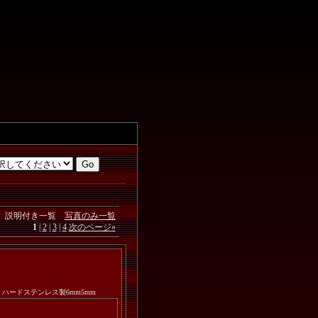
説明付き一覧
写真のみ一覧
1
|
2
|
3
|
4
次のページ
»
ｍ ハードステンレス製6mm5mm