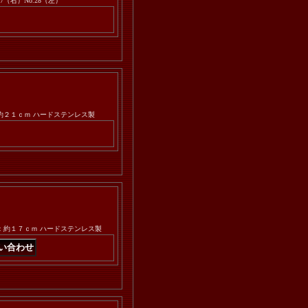
7（右）No.28（左）
さ：約２１ｃｍ ハードステンレス製
長さ：約１７ｃｍ ハードステンレス製