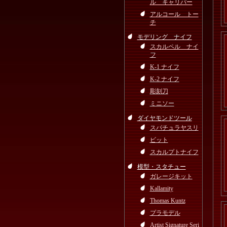
ル キャリパー
アルコール トー
チ
モデリング ナイフ
スカルペル ナイ
フ
K-1 ナイフ
K-2 ナイフ
彫刻刀
ミニソー
ダイヤモンドツール
スパチュラヤスリ
ビット
スカルプトナイフ
模型・スタチュー
ガレージキット
Kallamity
Thomas Kuntz
プラモデル
Artist Signature Seri