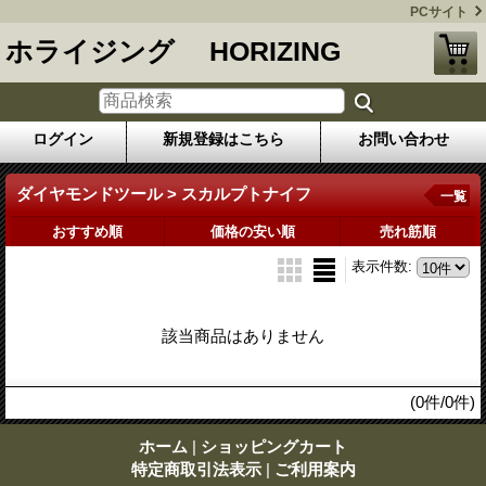
PCサイト
ホライジング HORIZING
ログイン
新規登録はこちら
お問い合わせ
ダイヤモンドツール > スカルプトナイフ
一覧
おすすめ順
価格の安い順
売れ筋順
表示件数
:
該当商品はありません
(0件/0件)
ホーム
|
ショッピングカート
特定商取引法表示
|
ご利用案内