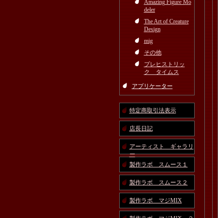
Amazing Figure Mo
deler
The Art of Creature
Design
mig
その他
プレヒストリッ
ク タイムス
アプリケーター
特定商取引法表示
店長日記
アーティスト ギャラリ
ー
製作ラボ スムース１
製作ラボ スムース２
製作ラボ マジMIX