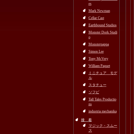
es
Mark Newman
Cellar Cast
Earthbound Studios
Monster Dork Studi
o
Monsterpappa
Simon Lee
Tony McVery
William Paquet
ミニチュア モデ
ル
スタチュー
ソフビ
Tall Tales Productio
ns
industria mechanika
接 着
マジック・スムー
ス