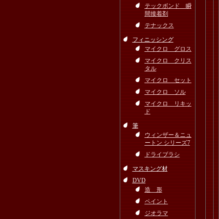
テックボンド 瞬
間接着剤
テナックス
フィニッシング
マイクロ グロス
マイクロ クリス
タル
マイクロ セット
マイクロ ソル
マイクロ リキッ
ド
筆
ウィンザー＆ニュ
ートン シリーズ7
ドライブラシ
マスキング材
DVD
造 形
ペイント
ジオラマ