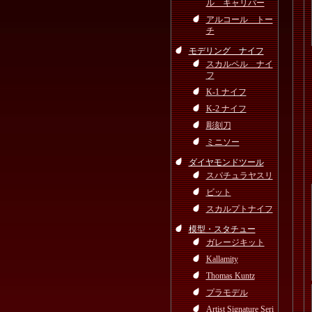
ル キャリパー
アルコール トー
チ
モデリング ナイフ
スカルペル ナイ
フ
K-1 ナイフ
K-2 ナイフ
彫刻刀
ミニソー
ダイヤモンドツール
スパチュラヤスリ
ビット
スカルプトナイフ
模型・スタチュー
ガレージキット
Kallamity
Thomas Kuntz
プラモデル
Artist Signature Seri