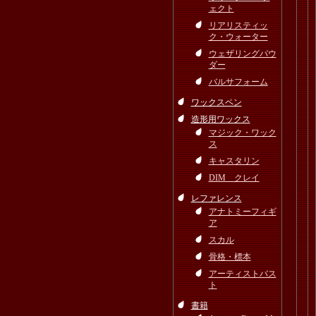
ェクト
リアリスティッ
ク・ウォーター
ウェザリングパウ
ダー
バルサフォーム
ワックスペン
造形用ワックス
マジック・ワック
ス
キャスタリン
DIM クレイ
レファレンス
アナトミーフィギ
ア
スカル
骨格・標本
アーティストバス
ト
書籍