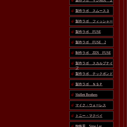
製作ラボ マジMIX ２
製作ラボ スムース３
製作ラボ フィッシャー
製作ラボ FUSE
製作ラボ FUSE 2
制作ラボ ZEN FUSE
製作ラボ スカルプナイ
フ
製作ラボ テックボンド
製作ラボ ＮＳＰ
Shiflett Brothers
マイク・ウォーレス
トニー・マクベイ
蜘蛛零 Simo Lee