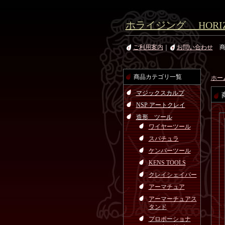
ホライジング HORIZ
ご利用案内
｜
お問い合わせ
商品カテゴリ一覧
ホー
マジックスカルプ
NSP アートクレイ
造形 ツール
ワイヤーツール
スパチュラ
ケンパーツール
KENS TOOLS
クレイシェイパー
アーマチュア
アーマーチュアス
タンド
プロポーショナ