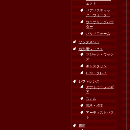
ェクト
リアリスティッ
ク・ウォーター
ウェザリングパウ
ダー
バルサフォーム
ワックスペン
造形用ワックス
マジック・ワック
ス
キャスタリン
DIM クレイ
レファレンス
アナトミーフィギ
ア
スカル
骨格・標本
アーティストバス
ト
書籍