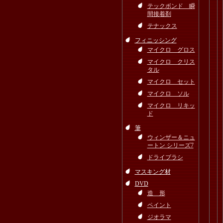
テックボンド 瞬
間接着剤
テナックス
フィニッシング
マイクロ グロス
マイクロ クリス
タル
マイクロ セット
マイクロ ソル
マイクロ リキッ
ド
筆
ウィンザー＆ニュ
ートン シリーズ7
ドライブラシ
マスキング材
DVD
造 形
ペイント
ジオラマ