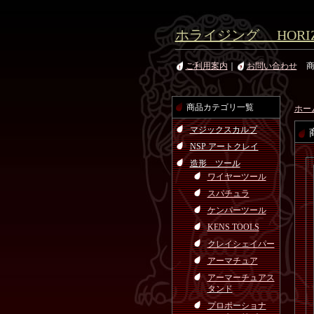
ホライジング HORIZ
ご利用案内
｜
お問い合わせ
商品カテゴリ一覧
ホー
マジックスカルプ
NSP アートクレイ
造形 ツール
ワイヤーツール
スパチュラ
ケンパーツール
KENS TOOLS
クレイシェイパー
アーマチュア
アーマーチュアス
タンド
プロポーショナ