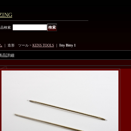
ING
商品検索
:
ム
｜ 造形 ツール >
KENS TOOLS
｜
Itty Bitty 1
商品詳細