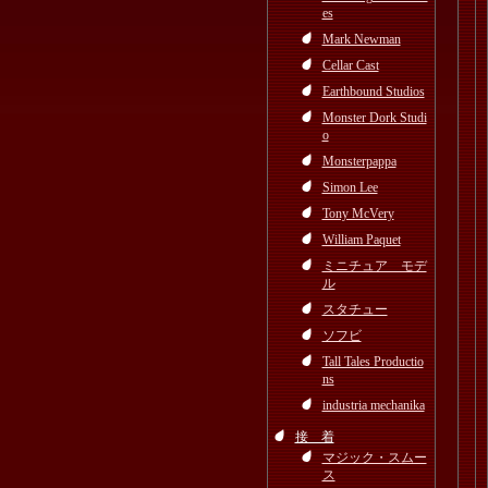
es
Mark Newman
Cellar Cast
Earthbound Studios
Monster Dork Studi
o
Monsterpappa
Simon Lee
Tony McVery
William Paquet
ミニチュア モデ
ル
スタチュー
ソフビ
Tall Tales Productio
ns
industria mechanika
接 着
マジック・スムー
ス