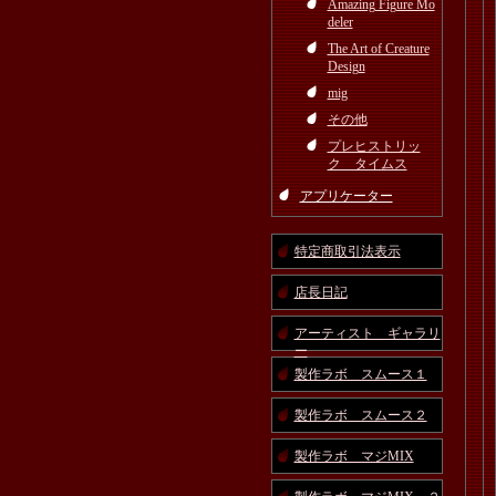
Amazing Figure Mo
deler
The Art of Creature
Design
mig
その他
プレヒストリッ
ク タイムス
アプリケーター
特定商取引法表示
店長日記
アーティスト ギャラリ
ー
製作ラボ スムース１
製作ラボ スムース２
製作ラボ マジMIX