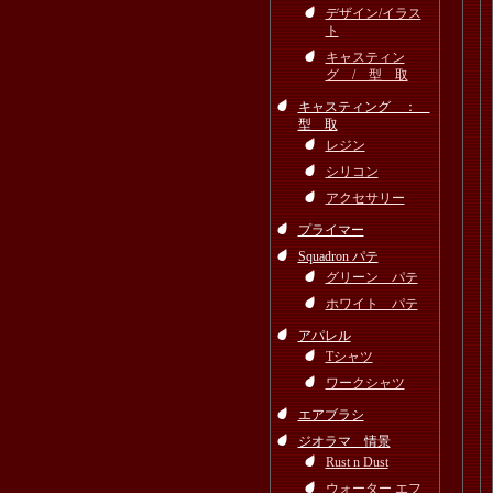
デザイン/イラス
ト
キャスティン
グ / 型 取
キャスティング ：
型 取
レジン
シリコン
アクセサリー
プライマー
Squadron パテ
グリーン パテ
ホワイト パテ
アパレル
Tシャツ
ワークシャツ
エアブラシ
ジオラマ 情景
Rust n Dust
ウォーター エフ