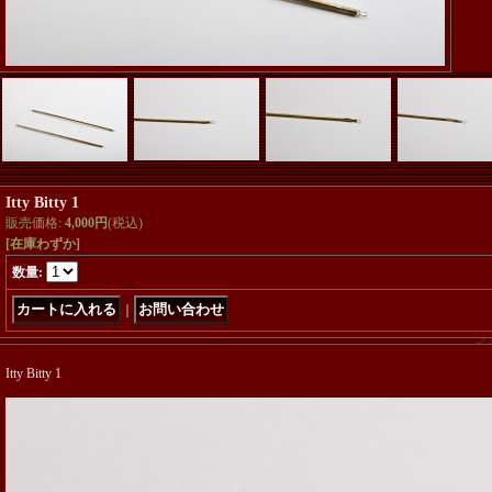
Itty Bitty 1
販売価格
:
4,000円
(税込)
[在庫わずか]
数量
:
｜
Itty Bitty 1