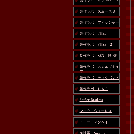
製作ラボ マジMIX ２
製作ラボ スムース３
製作ラボ フィッシャー
製作ラボ FUSE
製作ラボ FUSE 2
制作ラボ ZEN FUSE
製作ラボ スカルプナイ
フ
製作ラボ テックボンド
製作ラボ ＮＳＰ
Shiflett Brothers
マイク・ウォーレス
トニー・マクベイ
蜘蛛零 Simo Lee