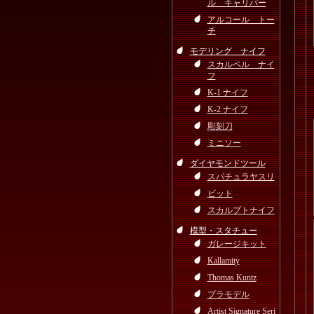
ル キャリパー
アルコール トー
チ
モデリング ナイフ
スカルペル ナイ
フ
K-1 ナイフ
K-2 ナイフ
彫刻刀
ミニソー
ダイヤモンドツール
スパチュラヤスリ
ビット
スカルプトナイフ
模型・スタチュー
ガレージキット
Kallamity
Thomas Kuntz
プラモデル
Artist Signature Seri