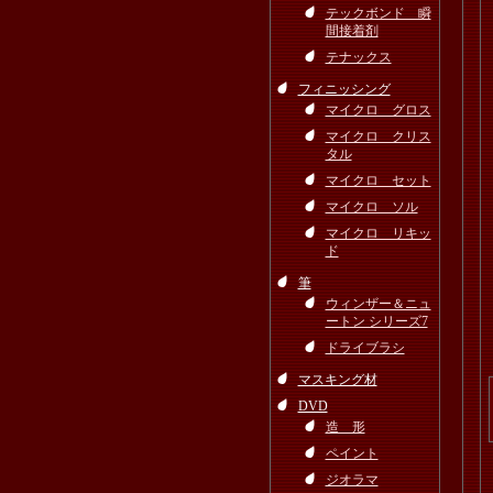
テックボンド 瞬
間接着剤
テナックス
フィニッシング
マイクロ グロス
マイクロ クリス
タル
マイクロ セット
マイクロ ソル
マイクロ リキッ
ド
筆
ウィンザー＆ニュ
ートン シリーズ7
ドライブラシ
マスキング材
DVD
造 形
ペイント
ジオラマ