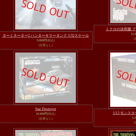
ミクロの決死圏 プロ
12,
ターミネーター2 ハンターキラータンク 1/32スケール
[
9,000円
(税込)
[在庫なし]
Star Destroyer
1/13 モン
18,000円
(税込)
3,
[在庫なし]
[