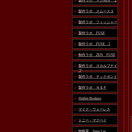
製作ラボ マジMIX ２
製作ラボ スムース３
製作ラボ フィッシャー
製作ラボ FUSE
製作ラボ FUSE 2
制作ラボ ZEN FUSE
製作ラボ スカルプナイ
フ
製作ラボ テックボンド
製作ラボ ＮＳＰ
Shiflett Brothers
マイク・ウォーレス
トニー・マクベイ
蜘蛛零 Simo Lee