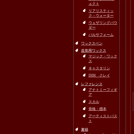
ェクト
リアリスティッ
ク・ウォーター
ウェザリングパウ
ダー
バルサフォーム
ワックスペン
造形用ワックス
マジック・ワック
ス
キャスタリン
DIM クレイ
レファレンス
アナトミーフィギ
ア
スカル
骨格・標本
アーティストバス
ト
書籍