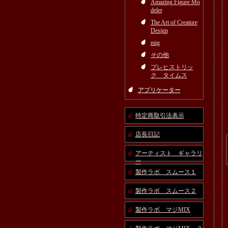
Amazing Figure Mo
deler
The Art of Creature
Design
mig
その他
プレヒストリッ
ク タイムス
アプリケーター
特定商取引法表示
店長日記
アーティスト ギャラリ
ー
製作ラボ スムース１
製作ラボ スムース２
製作ラボ マジMIX