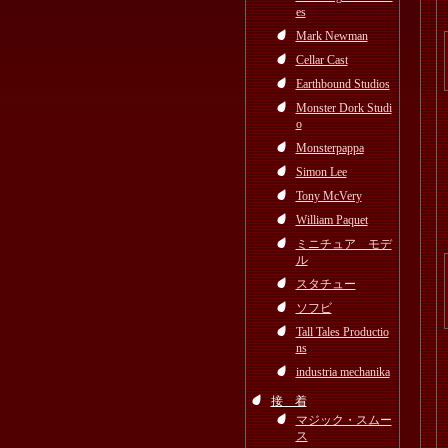
es
Mark Newman
Cellar Cast
Earthbound Studios
Monster Dork Studi
o
Monsterpappa
Simon Lee
Tony McVery
William Paquet
ミニチュア モデ
ル
スタチュー
ソフビ
Tall Tales Productio
ns
industria mechanika
接 着
マジック・スムー
ス