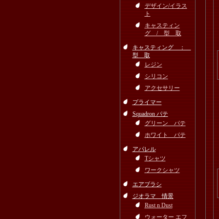
デザイン/イラス
ト
キャスティン
グ / 型 取
キャスティング ：
型 取
レジン
シリコン
アクセサリー
プライマー
Squadron パテ
グリーン パテ
ホワイト パテ
アパレル
Tシャツ
ワークシャツ
エアブラシ
ジオラマ 情景
Rust n Dust
ウォーター エフ