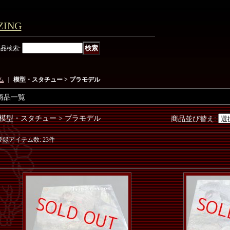
ING
商品検索
:
ム
｜
模型・スタチュー > プラモデル
商品一覧
模型・スタチュー > プラモデル
商品並び替え
:
登録アイテム数
:
23件