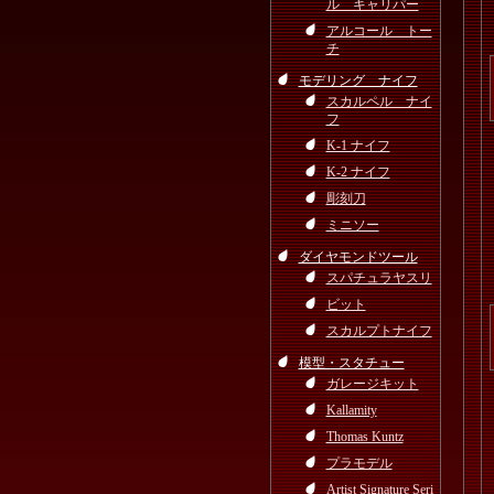
ル キャリパー
アルコール トー
チ
モデリング ナイフ
スカルペル ナイ
フ
K-1 ナイフ
K-2 ナイフ
彫刻刀
ミニソー
ダイヤモンドツール
スパチュラヤスリ
ビット
スカルプトナイフ
模型・スタチュー
ガレージキット
Kallamity
Thomas Kuntz
プラモデル
Artist Signature Seri