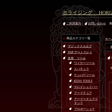
ホライジング HORIZ
ご利用案内
｜
お問い合わせ
商品カテゴリ一覧
ホー
マジックスカルプ
NSP アートクレイ
造形 ツール
ワイヤーツール
スパチュラ
ケンパーツール
KENS TOOLS
クレイシェイパー
アーマチュア
アーマーチュアス
タンド
プロポーショナ