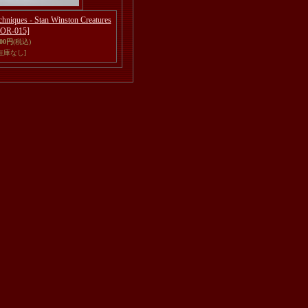
niques - Stan Winston Creatures
OR-015]
600円
(税込)
在庫なし]