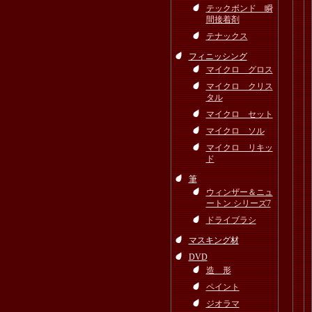
テックボンド 瞬
間接着剤
テナックス
フィニッシング
マイクロ グロス
マイクロ クリス
タル
マイクロ セット
マイクロ ソル
マイクロ リキッ
ド
筆
ウィンザー＆ニュ
ートン シリーズ7
ドライブラシ
マスキング材
DVD
造 形
ペイント
ジオラマ