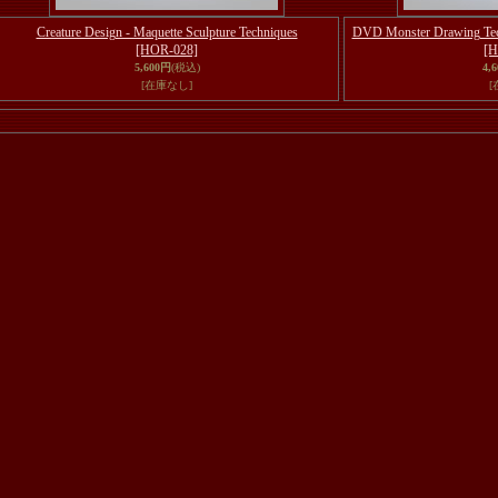
Creature Design - Maquette Sculpture Techniques
DVD Monster Drawing Tech
[HOR-028]
[H
5,600円
(税込)
4,
[在庫なし]
[