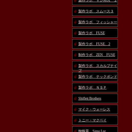
製作ラボ マジMIX ２
製作ラボ スムース３
製作ラボ フィッシャー
製作ラボ FUSE
製作ラボ FUSE 2
制作ラボ ZEN FUSE
製作ラボ スカルプナイ
フ
製作ラボ テックボンド
製作ラボ ＮＳＰ
Shiflett Brothers
マイク・ウォーレス
トニー・マクベイ
蜘蛛零 Simo Lee