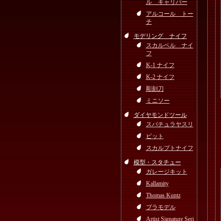
ル キャリパー
アルコール トー
チ
モデリング ナイフ
スカルペル ナイ
フ
K-1 ナイフ
K-2 ナイフ
彫刻刀
ミニソー
ダイヤモンドツール
スパチュラヤスリ
ビット
スカルプトナイフ
模型・スタチュー
ガレージキット
Kallamity
Thomas Kuntz
プラモデル
Artist Signature Seri