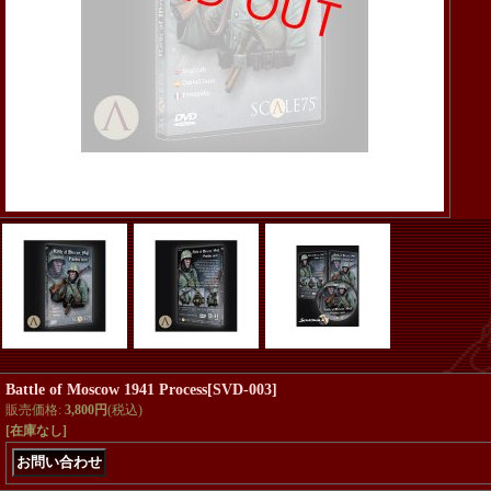
Battle of Moscow 1941 Process
[
SVD-003
]
販売価格
:
3,800円
(税込)
[在庫なし]