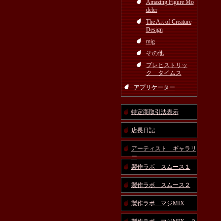
Amazing Figure Mo
deler
The Art of Creature
Design
mig
その他
プレヒストリッ
ク タイムス
アプリケーター
特定商取引法表示
店長日記
アーティスト ギャラリ
ー
製作ラボ スムース１
製作ラボ スムース２
製作ラボ マジMIX