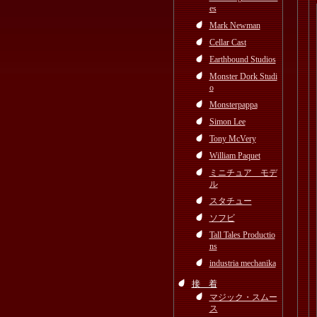
es
Mark Newman
Cellar Cast
Earthbound Studios
Monster Dork Studi
o
Monsterpappa
Simon Lee
Tony McVery
William Paquet
ミニチュア モデ
ル
スタチュー
ソフビ
Tall Tales Productio
ns
industria mechanika
接 着
マジック・スムー
ス