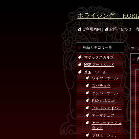
ホライジング HORIZ
ご利用案内
｜
お問い合わせ
商品カテゴリ一覧
ホー
マジックスカルプ
NSP アートクレイ
造形 ツール
ワイヤーツール
スパチュラ
ケンパーツール
KENS TOOLS
クレイシェイパー
アーマチュア
アーマーチュアス
タンド
プロポーショナ