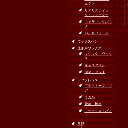
ェクト
リアリスティッ
ク・ウォーター
ウェザリングパウ
ダー
バルサフォーム
ワックスペン
造形用ワックス
マジック・ワック
ス
キャスタリン
DIM クレイ
レファレンス
アナトミーフィギ
ア
スカル
骨格・標本
アーティストバス
ト
書籍