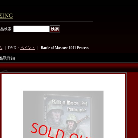
ING
商品検索
:
ム
｜ DVD >
ペイント
｜
Battle of Moscow 1941 Process
商品詳細