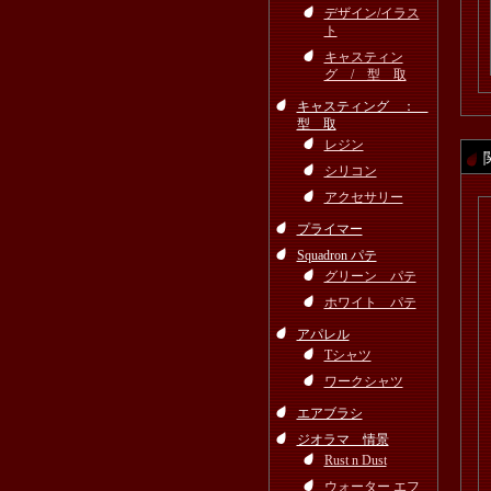
デザイン/イラス
ト
キャスティン
グ / 型 取
キャスティング ：
型 取
レジン
シリコン
アクセサリー
プライマー
Squadron パテ
グリーン パテ
ホワイト パテ
アパレル
Tシャツ
ワークシャツ
エアブラシ
ジオラマ 情景
Rust n Dust
ウォーター エフ