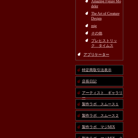
Amazing Figure Mo
deler
The Art of Creature
Design
mig
その他
プレヒストリッ
ク タイムス
アプリケーター
特定商取引法表示
店長日記
アーティスト ギャラリ
ー
製作ラボ スムース１
製作ラボ スムース２
製作ラボ マジMIX