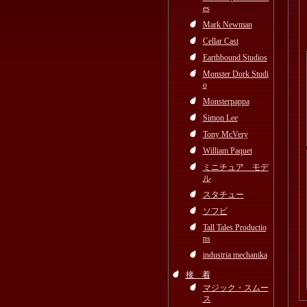
es
Mark Newman
Cellar Cast
Earthbound Studios
Monster Dork Studi
o
Monsterpappa
Simon Lee
Tony McVery
William Paquet
ミニチュア モデ
ル
スタチュー
ソフビ
Tall Tales Productio
ns
industria mechanika
接 着
マジック・スムー
ス