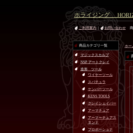
ホライジング HORIZ
ご利用案内
｜
お問い合わせ
商品カテゴリ一覧
ホー
マジックスカルプ
NSP アートクレイ
造形 ツール
ワイヤーツール
スパチュラ
ケンパーツール
KENS TOOLS
クレイシェイパー
アーマチュア
アーマーチュアス
タンド
プロポーショナ