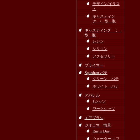
デザイン/イラス
ト
キャスティン
グ / 型 取
キャスティング ：
型 取
レジン
シリコン
アクセサリー
プライマー
Squadron パテ
グリーン パテ
ホワイト パテ
アパレル
Tシャツ
ワークシャツ
エアブラシ
ジオラマ 情景
Rust n Dust
ウォーター エフ