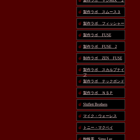
製作ラボ マジMIX ２
製作ラボ スムース３
製作ラボ フィッシャー
製作ラボ FUSE
製作ラボ FUSE 2
制作ラボ ZEN FUSE
製作ラボ スカルプナイ
フ
製作ラボ テックボンド
製作ラボ ＮＳＰ
Shiflett Brothers
マイク・ウォーレス
トニー・マクベイ
蜘蛛零 Simo Lee