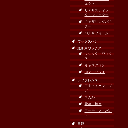
ェクト
リアリスティッ
ク・ウォーター
ウェザリングパウ
ダー
バルサフォーム
ワックスペン
造形用ワックス
マジック・ワック
ス
キャスタリン
DIM クレイ
レファレンス
アナトミーフィギ
ア
スカル
骨格・標本
アーティストバス
ト
書籍