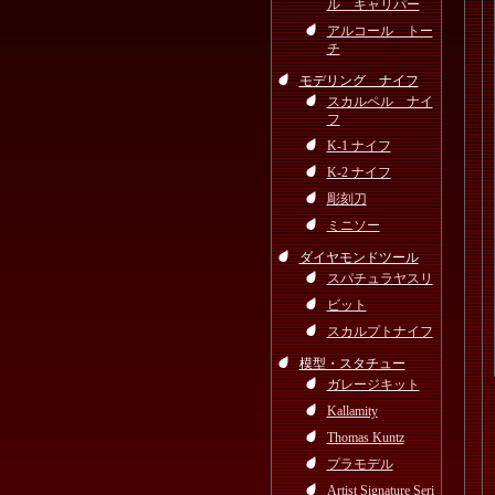
ル キャリパー
アルコール トー
チ
モデリング ナイフ
スカルペル ナイ
フ
K-1 ナイフ
K-2 ナイフ
彫刻刀
ミニソー
ダイヤモンドツール
スパチュラヤスリ
ビット
スカルプトナイフ
模型・スタチュー
ガレージキット
Kallamity
Thomas Kuntz
プラモデル
Artist Signature Seri