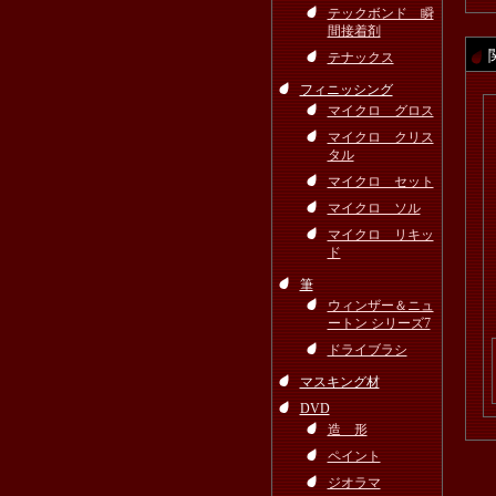
テックボンド 瞬
間接着剤
テナックス
フィニッシング
マイクロ グロス
マイクロ クリス
タル
マイクロ セット
マイクロ ソル
マイクロ リキッ
ド
筆
ウィンザー＆ニュ
ートン シリーズ7
ドライブラシ
マスキング材
DVD
造 形
ペイント
ジオラマ