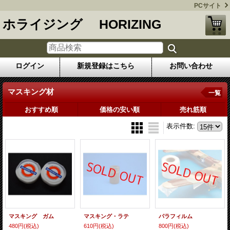
PCサイト
ホライジング HORIZING
ログイン
新規登録はこちら
お問い合わせ
マスキング材
一覧
おすすめ順
価格の安い順
売れ筋順
表示件数
:
マスキング ガム
マスキング・ラテ
パラフィルム
480円
(税込)
610円
(税込)
800円
(税込)