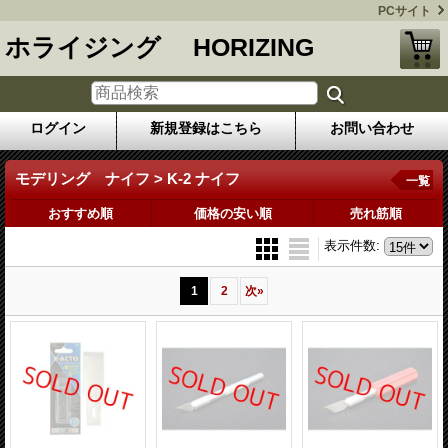
PCサイト
ホライジング HORIZING
ログイン
新規登録はこちら
お問い合わせ
モデリング ナイフ > K-2 ナイフ
一覧
おすすめ順
価格の安い順
売れ筋順
表示件数
:
1
2
次
»