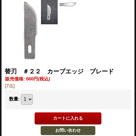
替刃 ＃２２ カーブエッジ ブレード
販売価格
:
660円
(税込)
[7点]
数量
: