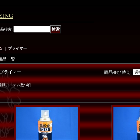
ING
商品検索
:
ム
｜
プライマー
商品一覧
プライマー
商品並び替え
:
登録アイテム数
:
4件