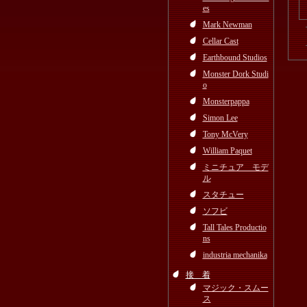
es
Mark Newman
Cellar Cast
Earthbound Studios
Monster Dork Studi
o
Monsterpappa
Simon Lee
Tony McVery
William Paquet
ミニチュア モデ
ル
スタチュー
ソフビ
Tall Tales Productio
ns
industria mechanika
接 着
マジック・スムー
ス