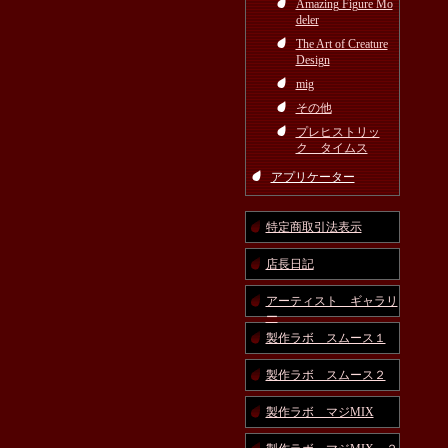
Amazing Figure Mo
deler
The Art of Creature
Design
mig
その他
プレヒストリッ
ク タイムス
アプリケーター
特定商取引法表示
店長日記
アーティスト ギャラリ
ー
製作ラボ スムース１
製作ラボ スムース２
製作ラボ マジMIX