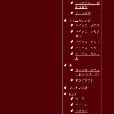
テックボンド 瞬
間接着剤
テナックス
フィニッシング
マイクロ グロス
マイクロ クリス
タル
マイクロ セット
マイクロ ソル
マイクロ リキッ
ド
筆
ウィンザー＆ニュ
ートン シリーズ7
ドライブラシ
マスキング材
DVD
造 形
ペイント
ジオラマ