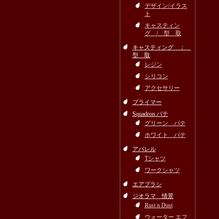
デザイン/イラス
ト
キャスティン
グ / 型 取
キャスティング ：
型 取
レジン
シリコン
アクセサリー
プライマー
Squadron パテ
グリーン パテ
ホワイト パテ
アパレル
Tシャツ
ワークシャツ
エアブラシ
ジオラマ 情景
Rust n Dust
ウォーター エフ