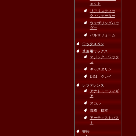
ェクト
リアリスティッ
ク・ウォーター
ウェザリングパウ
ダー
バルサフォーム
ワックスペン
造形用ワックス
マジック・ワック
ス
キャスタリン
DIM クレイ
レファレンス
アナトミーフィギ
ア
スカル
骨格・標本
アーティストバス
ト
書籍