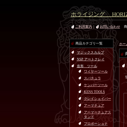
ホライジング HORIZ
ご利用案内
｜
お問い合わせ
商品カテゴリ一覧
ホー
マジックスカルプ
NSP アートクレイ
造形 ツール
ワイヤーツール
スパチュラ
ケンパーツール
KENS TOOLS
クレイシェイパー
アーマチュア
アーマーチュアス
タンド
プロポーショナ