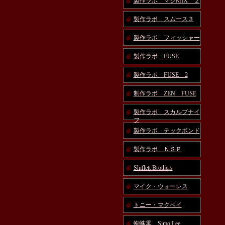
製作ラボ マジMIX ２
製作ラボ スムース３
製作ラボ フィッシャー
製作ラボ FUSE
製作ラボ FUSE 2
制作ラボ ZEN FUSE
製作ラボ スカルプナイ
フ
製作ラボ テックボンド
製作ラボ ＮＳＰ
Shiflett Brothers
マイク・ウォーレス
トニー・マクベイ
蜘蛛零 Simo Lee