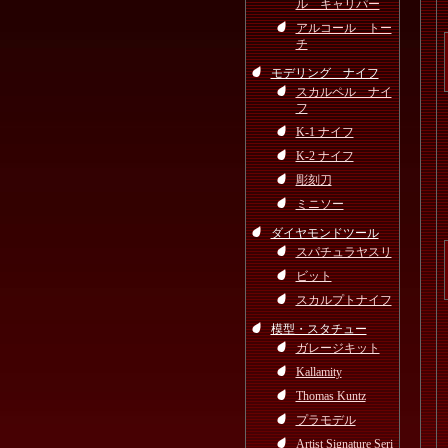
ル キャリパー
アルコール トー
チ
モデリング ナイフ
スカルペル ナイ
フ
K-1 ナイフ
K-2 ナイフ
彫刻刀
ミニソー
ダイヤモンドツール
スパチュラヤスリ
ビット
スカルプトナイフ
模型・スタチュー
ガレージキット
Kallamity
Thomas Kuntz
プラモデル
Artist Signature Seri