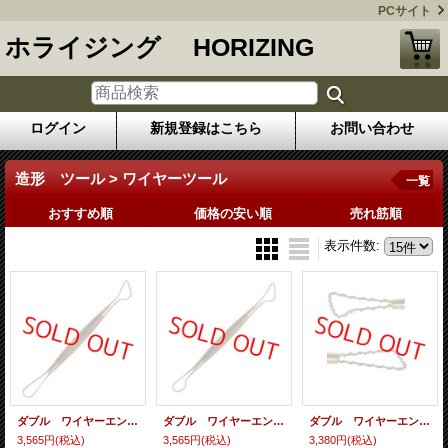
PCサイト
ホライジング HORIZING
ログイン
新規登録はこちら
お問い合わせ
造形 ツール > ワイヤーツール
一覧
おすすめ順
価格の安い順
売れ筋順
表示件数
:
ダブル ワイヤーエンド ツール ２１１
ダブル ワイヤーエンド ツール ２１０
ダブル ワイヤーエンド ツール ２０７
3,565円
(税込)
3,565円
(税込)
3,380円
(税込)