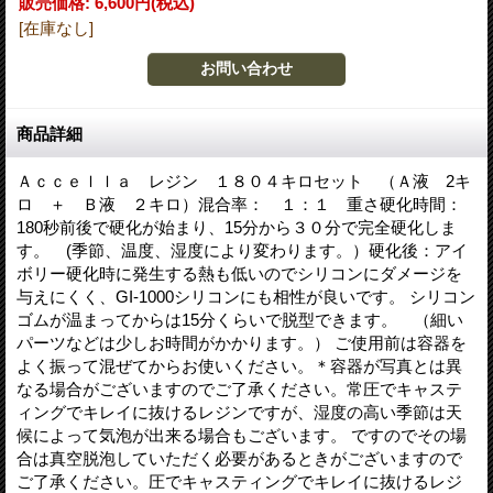
販売価格
:
6,600円
(税込)
[在庫なし]
商品詳細
Ａｃｃｅｌｌａ レジン １８０４キロセット （Ａ液 2キ
ロ ＋ Ｂ液 ２キロ）混合率： １：１ 重さ硬化時間：
180秒前後で硬化が始まり、15分から３０分で完全硬化しま
す。 (季節、温度、湿度により変わります。）硬化後：アイ
ボリー硬化時に発生する熱も低いのでシリコンにダメージを
与えにくく、GI-1000シリコンにも相性が良いです。 シリコン
ゴムが温まってからは15分くらいで脱型できます。 （細い
パーツなどは少しお時間がかかります。） ご使用前は容器を
よく振って混ぜてからお使いください。＊容器が写真とは異
なる場合がございますのでご了承ください。常圧でキャステ
ィングでキレイに抜けるレジンですが、湿度の高い季節は天
候によって気泡が出来る場合もございます。 ですのでその場
合は真空脱泡していただく必要があるときがございますので
ご了承ください。圧でキャスティングでキレイに抜けるレジ