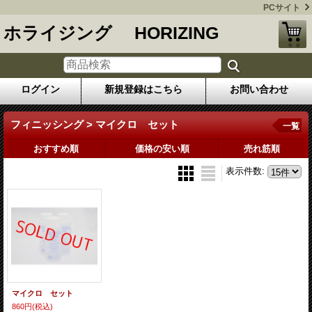
PCサイト
ホライジング HORIZING
ログイン
新規登録はこちら
お問い合わせ
フィニッシング > マイクロ セット
一覧
おすすめ順
価格の安い順
売れ筋順
表示件数
:
マイクロ セット
860円
(税込)