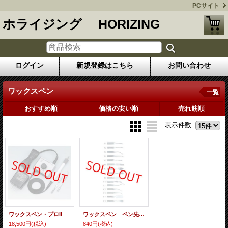
PCサイト
ホライジング HORIZING
ログイン
新規登録はこちら
お問い合わせ
ワックスペン
一覧
おすすめ順
価格の安い順
売れ筋順
表示件数
:
ワックスペン・プロII
ワックスペン ペン先 （#1〜#15）
18,500円
(税込)
840円
(税込)