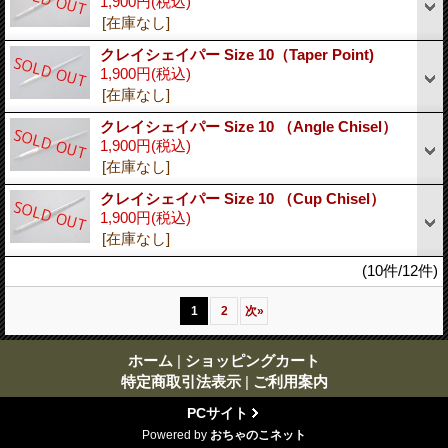
1,900円
(税込)
[在庫なし]
クレイシェイパー Size 10（Taper Point)
1,900円
(税込)
[在庫なし]
クレイシェイパー Size 10 （Angle Chisel）
1,900円
(税込)
[在庫なし]
クレイシェイパー Size 10 （Cup Chisel）
1,900円
(税込)
[在庫なし]
(10件/12件)
1
2
次
»
ホーム
|
ショッピングカート
特定商取引法表示
|
ご利用案内
PCサイト
Powered by
おちゃのこネット