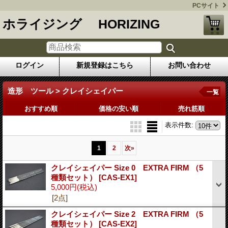
PCサイト
ホライジング HORIZING
ログイン
新規登録はこちら
お問い合わせ
造形 ツール > クレイシェイパー
一覧
おすすめ順
価格の安い順
売れ筋順
表示件数
:
1
2
次
»
クレイシェイパー Size 0 EXTRA FIRM （5
種類セット）
[CAS-EX1]
5,000円
(税込)
[2点]
クレイシェイパー Size 2 EXTRA FIRM （5
種類セット）
[CAS-EX2]